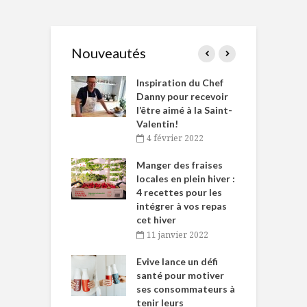
Nouveautés
le Huot et Chef
Inspiration du Chef
I
ne allient
Danny pour recevoir
M
et plaisir
l’être aimé à la Saint-
s
Valentin!
décembre 2021
4 février 2022
iritueux des
L
ns-de-l’Est
Manger des fraises
C
tent durant le
locales en plein hiver :
s
 des Fêtes
4 recettes pour les
t
intégrer à vos repas
novembre 2021
cet hiver
baigne dans
T
11 janvier 2022
e… de Caméline
l
Chantal Van
Evive lance un défi
p
en
santé pour motiver
ses consommateurs à
novembre 2021
tenir leurs