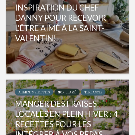
INSPIRATION DU CHEF
DANNY POUR RECEVOIR
L’ÊTRE AIMÉ À LA SAINT-
VALENTIN!
ALIMENTS VEDETTES
NON CLASSÉ
TENDANCES
MANGER DES FRAISES
LOCALES EN PLEIN HIVER : 4
RECETTES POUR LES
INTÉGRER À VOS REPAS...