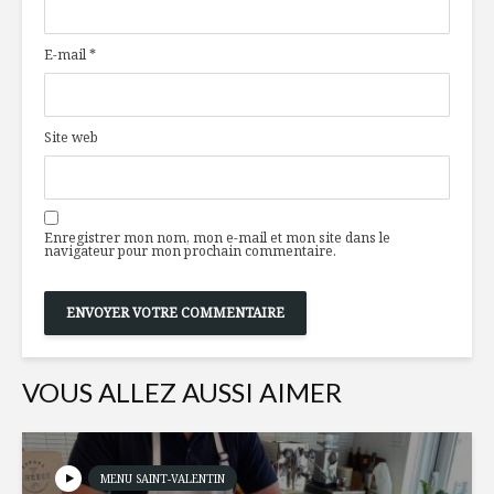
cocos!
pomme
E-mail
*
Soupe aux pois
Poivrons 
verts et lardons
boulgour
Site web
Tartare de bœuf au
Mojito à l
cheddar fort
d’érable
Enregistrer mon nom, mon e-mail et mon site dans le
navigateur pour mon prochain commentaire.
VOUS ALLEZ AUSSI AIMER
MENU SAINT-VALENTIN