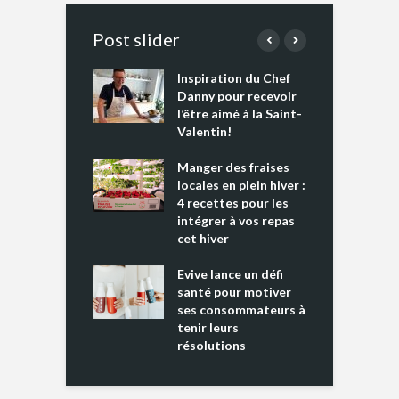
Post slider
Inspiration du Chef
I
es s’apprêtent
Danny pour recevoir
M
e tout un
l’être aimé à la Saint-
s
 » !
Valentin!
L
cking 2 : Une
Manger des fraises
C
nce mondiale
locales en plein hiver :
s
4 recettes pour les
t
intégrer à vos repas
ments riches en
cet hiver
T
ine D
l
ure dans votre
Evive lance un défi
p
ntation
santé pour motiver
ses consommateurs à
tenir leurs
résolutions