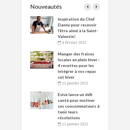
Nouveautés
le Huot et Chef
Inspiration du Chef
I
ne allient
Danny pour recevoir
M
et plaisir
l’être aimé à la Saint-
s
Valentin!
décembre 2021
4 février 2022
iritueux des
L
ns-de-l’Est
Manger des fraises
C
tent durant le
locales en plein hiver :
s
 des Fêtes
4 recettes pour les
t
intégrer à vos repas
novembre 2021
cet hiver
baigne dans
T
11 janvier 2022
e… de Caméline
l
Chantal Van
Evive lance un défi
p
en
santé pour motiver
ses consommateurs à
novembre 2021
tenir leurs
résolutions
11 janvier 2022