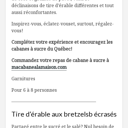
Velouté de maïs et
SALADE 
déclinaisons de tire d’érable différentes et tout
carotte
QUINOA,
aussi réconfortantes.
ET AGRU
Inspirez-vous, éclatez-vouset, surtout, régalez-
Pouding de chia
La stevia,
vous!
aux fruits
plante po
sucrer le 
Complétez votre expérience et encouragez les
cabanes à sucre du Québec!
Cuisine bistro:
Un nouve
le fast food qui a
concept d
Commandez votre repas de cabane à sucre à
bonne presse ?
privés à 
macabanealamaison.com
Garnitures
Pour 6 à 8 personnes
——————————————————–
Tire d’érable aux bretzelsb écrasés
Partagé entre le sucré et le salé? Nul besoin de