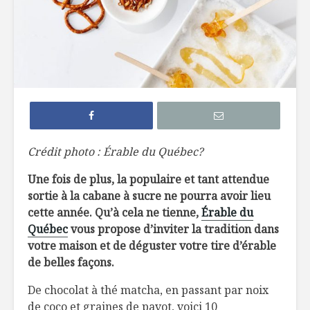
7 façons de
6 tendan
remplacer le pain
dans not
dans nos
assiette 
hamburgers
La crème 
TOP 10 des
menthe, c
meilleures
pour les 
microbrasseries au
Québec à
Belles ini
Crédit photo : Érable du Québec?
découvrir !
d’ici
Une fois de plus, la populaire et tant attendue
Osez les flambés !
sortie à la cabane à sucre ne pourra avoir lieu
cette année. Qu’à cela ne tienne,
Érable du
Québec
vous propose d’inviter la tradition dans
votre maison et de déguster votre tire d’érable
de belles façons.
De chocolat à thé matcha, en passant par noix
de coco et graines de pavot, voici 10