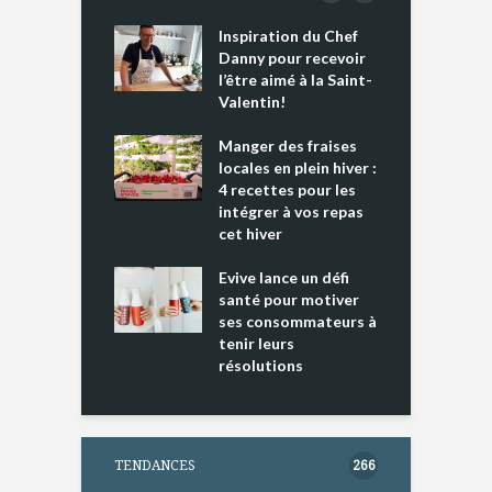
Inspiration du Chef
I
es s’apprêtent
Danny pour recevoir
M
e tout un
l’être aimé à la Saint-
s
 » !
Valentin!
L
cking 2 : Une
Manger des fraises
C
nce mondiale
locales en plein hiver :
s
4 recettes pour les
t
intégrer à vos repas
ments riches en
cet hiver
T
ine D
l
ure dans votre
Evive lance un défi
p
ntation
santé pour motiver
ses consommateurs à
tenir leurs
résolutions
TENDANCES
266