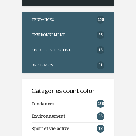
TENDANCES
266
ENVIRONNEMENT
36
SPORT ET VIE ACTIVE
13
BREUVAGES
31
Categories count color
Tendances
266
Environnement
36
Sport et vie active
13