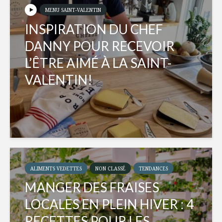
MENU SAINT-VALENTIN
INSPIRATION DU CHEF
DANNY POUR RECEVOIR
L’ÊTRE AIMÉ À LA SAINT-
VALENTIN!
ALIMENTS VEDETTES
NON CLASSÉ
TENDANCES
MANGER DES FRAISES
LOCALES EN PLEIN HIVER : 4
RECETTES POUR LES