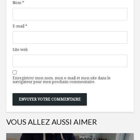
Nom
*
confit et sa purée
l’Aperiti
de racines
pour le p
Toujours
Makis cho
E-mail
*
disponibles en
carotte, 
temps de crise
sésame-g
Le snacking 2 : Une
À l’épicer
Site web
tendance
Marc Her
mondiale
Enregistrer mon nom, mon e-mail et mon site dans le
navigateur pour mon prochain commentaire.
VOUS ALLEZ AUSSI AIMER