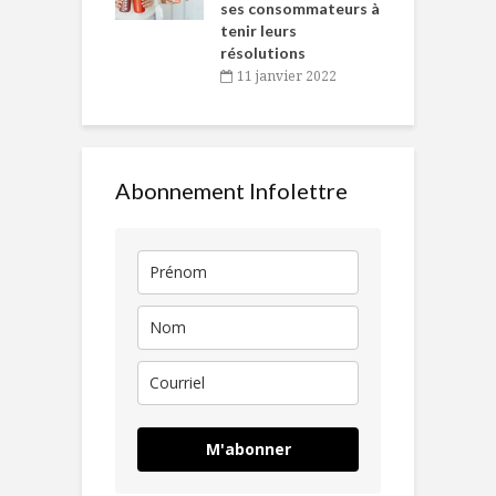
ses consommateurs à
novembre 2021
tenir leurs
résolutions
11 janvier 2022
Abonnement Infolettre
M'abonner