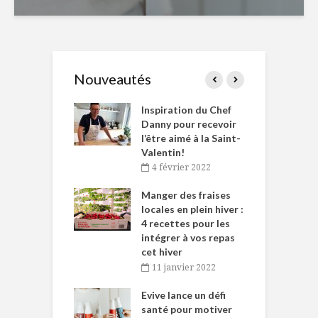
Nouveautés
le Huot et Chef
Inspiration du Chef
I
ne allient
Danny pour recevoir
M
et plaisir
l’être aimé à la Saint-
s
Valentin!
décembre 2021
4 février 2022
iritueux des
L
ns-de-l’Est
Manger des fraises
C
tent durant le
locales en plein hiver :
s
 des Fêtes
4 recettes pour les
t
intégrer à vos repas
novembre 2021
cet hiver
baigne dans
T
11 janvier 2022
e… de Caméline
l
Chantal Van
Evive lance un défi
p
en
santé pour motiver