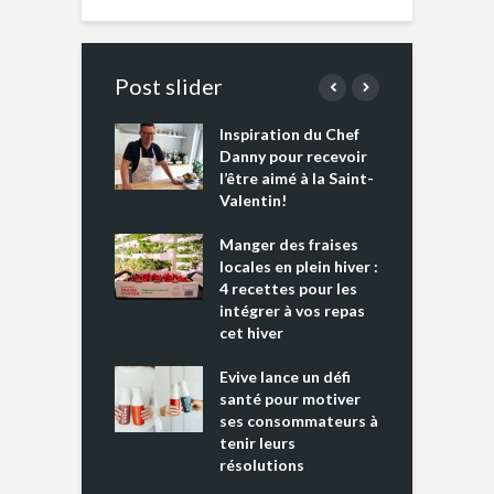
Post slider
Inspiration du Chef
I
es s’apprêtent
Danny pour recevoir
M
e tout un
l’être aimé à la Saint-
s
 » !
Valentin!
L
cking 2 : Une
Manger des fraises
C
nce mondiale
locales en plein hiver :
s
4 recettes pour les
t
intégrer à vos repas
ments riches en
cet hiver
T
ine D
l
ure dans votre
Evive lance un défi
p
ntation
santé pour motiver
ses consommateurs à
tenir leurs
résolutions