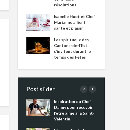
résolutions
Isabelle Huot et Chef
Marianne allient
santé et plaisir
Les spiritueux des
Cantons-de-l’Est
s’invitent durant le
temps des Fêtes
Post slider
Inspiration du Chef
Isa
s s’apprêtent
Danny pour recevoir
Mar
tout un
l’être aimé à la Saint-
san
 !
Valentin!
Les