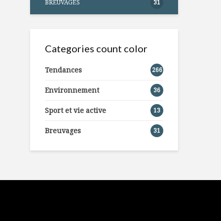
BREUVAGES
31
Categories count color
Tendances
266
Environnement
36
Sport et vie active
13
Breuvages
31