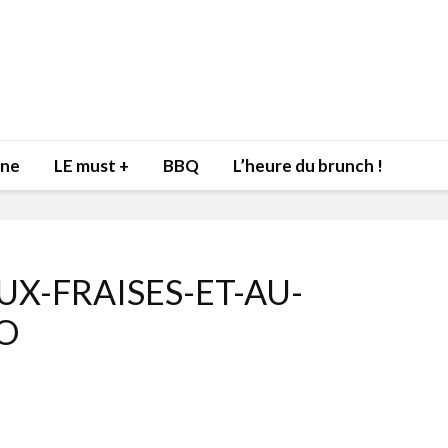
nne
LE must +
BBQ
L’heure du brunch !
UX-FRAISES-ET-AU-
O
Inspiration du Chef
Isabelle
Danny pour recevoir
Mariann
l’être aimé à la Saint-
santé et
Valentin!
17 dé
4 février 2022
Les spir