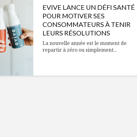
Cantons-de-l’Est
Le snack
EVIVE LANCE UN DÉFI SANTÉ
s’invitent durant le
tendan
temps des Fêtes
POUR MOTIVER SES
CONSOMMATEURS À TENIR
Tout baigne dans
10 alime
l’huile… de Caméline
vitamin
LEURS RÉSOLUTIONS
pour Chantal Van
à inclur
La nouvelle année est le moment de
Winden
alimen
repartir à zéro ou simplement...