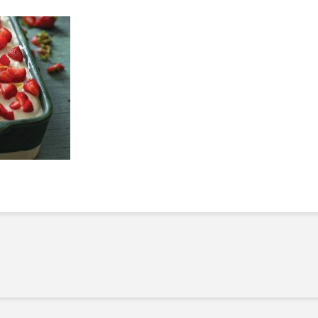
Manger des fraises
Cantons
locales en plein hiver :
s’invite
4 recettes pour les
temps d
intégrer à vos repas
25 no
cet hiver
Tout ba
11 janvier 2022
l’huile…
Evive lance un défi
pour Ch
santé pour motiver
Winde
ses consommateurs à
25 no
tenir leurs
résolutions
11 janvier 2022