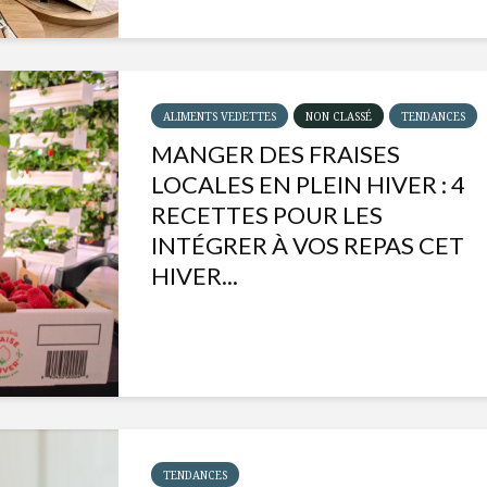
ALIMENTS VEDETTES
NON CLASSÉ
TENDANCES
MANGER DES FRAISES
LOCALES EN PLEIN HIVER : 4
RECETTES POUR LES
INTÉGRER À VOS REPAS CET
HIVER...
Isabelle Huot et Chef
Les
Marianne allient
insecte
santé et plaisir
à faire 
« buzz »
Les spiritueux des
TENDANCES