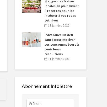
-de-l’Est
Manger des fraises
Can
nt durant le
locales en plein hiver :
s’i
es Fêtes
4 recettes pour les
te
intégrer à vos repas
vembre 2021
2
cet hiver
igne dans
Tou
11 janvier 2022
Ragoût de haricots
Passionné d
 de Caméline
l’h
noirs à la courge
saveurs, am
antal Van
Evive lance un défi
pou
du Québec
n
santé pour motiver
Wi
ses consommateurs à
vembre 2021
2
Livre À la soupe de
Mignon de p
tenir leurs
Josée Di Stasio
laqué et pur
résolutions
carottes
11 janvier 2022
Des popsicles
Le parfait a
d’eau… polluée
Abonnement Infolettre