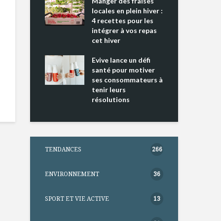
ing 2 : Une
Manger des fraises
Can
ce mondiale
locales en plein hiver :
s’i
4 recettes pour les
te
intégrer à vos repas
nts riches en
cet hiver
Tou
e D
l’h
e dans votre
Evive lance un défi
pou
tation
santé pour motiver
Wi
ses consommateurs à
tenir leurs
résolutions
TENDANCES
266
ENVIRONNEMENT
36
SPORT ET VIE ACTIVE
13