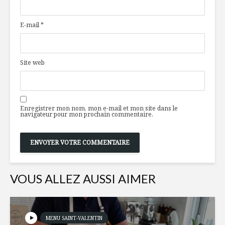
au four pomme-
végétalie
crème et sirop
chocolat 
E-mail
*
d’érable
whisky
Collation et coup
Edamame: 
de barre d’après-
hauteme
Site web
midi
nutritive
Naan au dindon du
Top 3 des
Québec, salsa
nouveaux 
Enregistrer mon nom, mon e-mail et mon site dans le
mangue-tomates
les lunchs
navigateur pour mon prochain commentaire.
et cari
VOUS ALLEZ AUSSI AIMER
MENU SAINT-VALENTIN