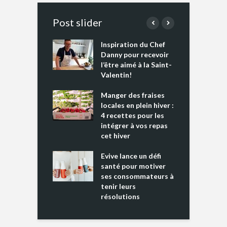
Post slider
Inspiration du Chef
I
es s’apprêtent
Danny pour recevoir
M
e tout un
l’être aimé à la Saint-
s
 » !
Valentin!
L
cking 2 : Une
Manger des fraises
C
nce mondiale
locales en plein hiver :
s
4 recettes pour les
t
intégrer à vos repas
ments riches en
cet hiver
T
ine D
l
ure dans votre
Evive lance un défi
p
ntation
santé pour motiver
ses consommateurs à
tenir leurs
résolutions