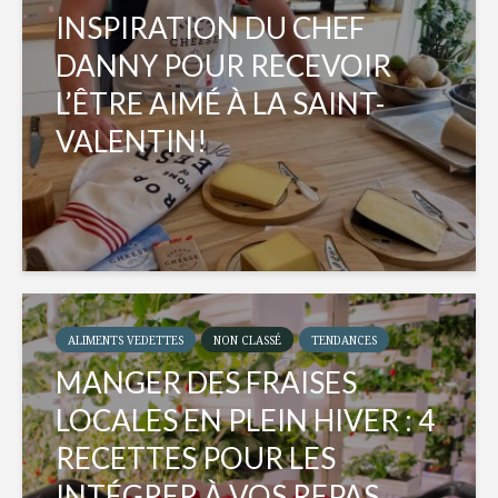
INSPIRATION DU CHEF
DANNY POUR RECEVOIR
L’ÊTRE AIMÉ À LA SAINT-
VALENTIN!
ALIMENTS VEDETTES
NON CLASSÉ
TENDANCES
MANGER DES FRAISES
LOCALES EN PLEIN HIVER : 4
RECETTES POUR LES
INTÉGRER À VOS REPAS...