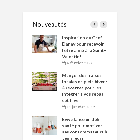
Nouveautés
le Huot et Chef
Inspiration du Chef
I
ne allient
Danny pour recevoir
M
et plaisir
l’être aimé à la Saint-
s
Valentin!
décembre 2021
4 février 2022
iritueux des
L
ns-de-l’Est
Manger des fraises
C
tent durant le
locales en plein hiver :
s
 des Fêtes
4 recettes pour les
t
intégrer à vos repas
novembre 2021
cet hiver
baigne dans
T
11 janvier 2022
e… de Caméline
l
Chantal Van
Evive lance un défi
p
en
santé pour motiver
ses consommateurs à
novembre 2021
tenir leurs