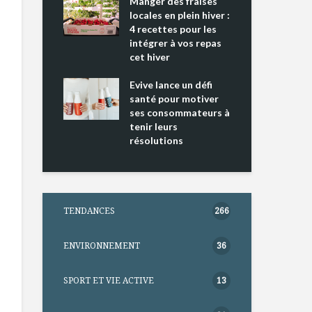
ing 2 : Une
Manger des fraises
Can
ce mondiale
locales en plein hiver :
s’i
4 recettes pour les
te
intégrer à vos repas
nts riches en
cet hiver
Tou
e D
l’h
e dans votre
Evive lance un défi
pou
tation
santé pour motiver
Wi
ses consommateurs à
tenir leurs
résolutions
TENDANCES
266
ENVIRONNEMENT
36
SPORT ET VIE ACTIVE
13