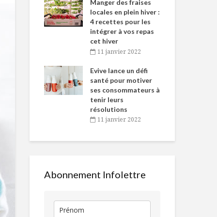
-de-l’Est
Manger des fraises
Can
nt durant le
locales en plein hiver :
s’i
es Fêtes
4 recettes pour les
te
intégrer à vos repas
vembre 2021
2
cet hiver
igne dans
Tou
11 janvier 2022
 de Caméline
l’h
J’ai lu dans les
BOUCHÉES 
antal Van
Evive lance un défi
pou
feuilles de thé
PINTADE
n
santé pour motiver
Wi
CONFITE,
ses consommateurs à
vembre 2021
2
OIGNONS
tenir leurs
La sauce aux
CARAMÉLIS
résolutions
traditions
11 janvier 2022
L’assiette en
nos mains
Tomber dans les
pommes… de terre
!
L’expérience
gustative pa
Abonnement Infolettre
par l’origine 
café