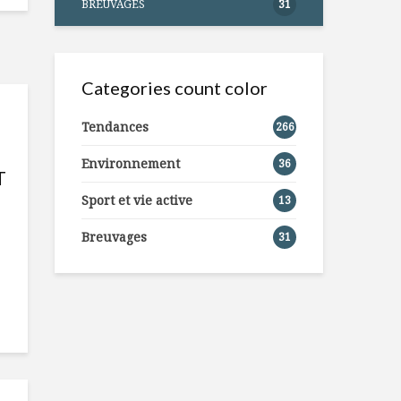
BREUVAGES
31
Categories count color
Tendances
266
Environnement
36
T
Sport et vie active
13
Breuvages
31