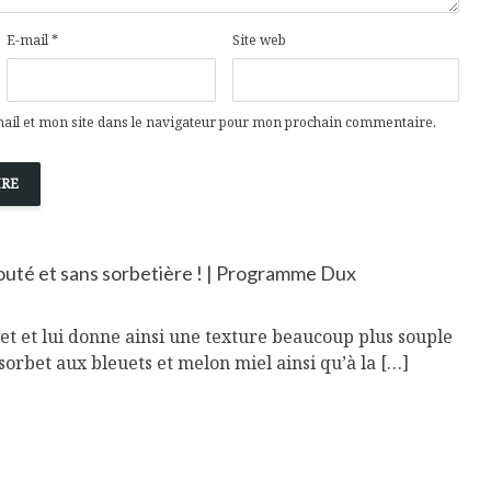
Cantons-de-l’Est
Le snack
s’invitent durant le
tendan
E-mail
*
Site web
temps des Fêtes
Tout baigne dans
10 alime
l’huile… de Caméline
vitamin
il et mon site dans le navigateur pour mon prochain commentaire.
pour Chantal Van
à inclur
Winden
alimen
outé et sans sorbetière ! | Programme Dux
et et lui donne ainsi une texture beaucoup plus souple
rsorbet aux bleuets et melon miel ainsi qu’à la […]