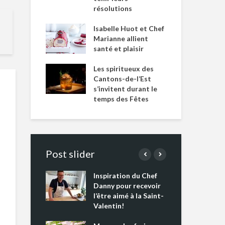
résolutions
Isabelle Huot et Chef
Marianne allient
santé et plaisir
Les spiritueux des
Cantons-de-l’Est
s’invitent durant le
temps des Fêtes
Post slider
Inspiration du Chef
Isa
s s’apprêtent
Danny pour recevoir
Mar
tout un
l’être aimé à la Saint-
san
 !
Valentin!
Les