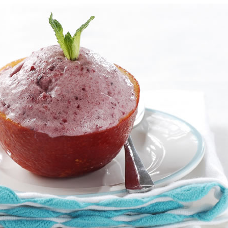
Manger des fraises
Cantons
locales en plein hiver :
s’invite
4 recettes pour les
temps d
intégrer à vos repas
25 no
cet hiver
Tout ba
11 janvier 2022
l’huile…
Evive lance un défi
pour Ch
santé pour motiver
Winde
ses consommateurs à
25 no
tenir leurs
résolutions
11 janvier 2022