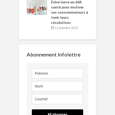
Chantal Van
Evive lance un défi
p
en
santé pour motiver
ses consommateurs à
novembre 2021
tenir leurs
résolutions
11 janvier 2022
Abonnement Infolettre
M'abonner