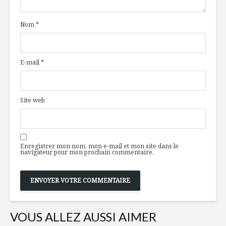
corn!
ou du robi
laquelle c
Nom
*
Les mochis : un plat
Réussir s
impérial dans nos
végé
assiettes
E-mail
*
L’année 2021 sera-
L’affaire 
t-elle le tournant
sac (natur
de la technologie
Site web
alimentaire?
Enregistrer mon nom, mon e-mail et mon site dans le
navigateur pour mon prochain commentaire.
VOUS ALLEZ AUSSI AIMER