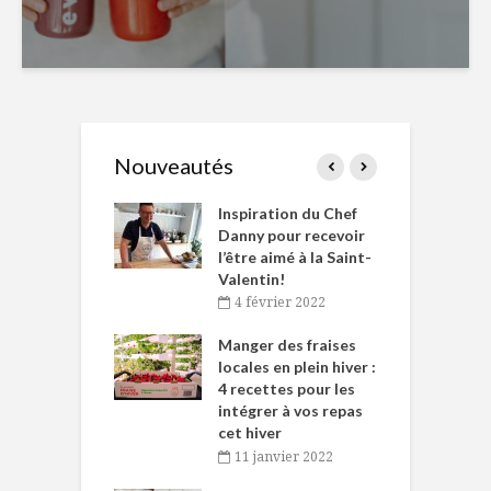
Nouveautés
le Huot et Chef
Inspiration du Chef
I
ne allient
Danny pour recevoir
M
et plaisir
l’être aimé à la Saint-
s
Valentin!
décembre 2021
4 février 2022
iritueux des
L
ns-de-l’Est
Manger des fraises
C
tent durant le
locales en plein hiver :
s
 des Fêtes
4 recettes pour les
t
intégrer à vos repas
novembre 2021
cet hiver
baigne dans
T
11 janvier 2022
e… de Caméline
l