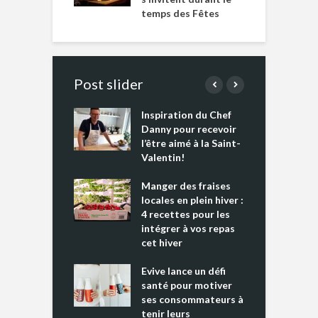
temps des Fêtes
Post slider
Inspiration du Chef
I
es s’apprêtent
Danny pour recevoir
M
e tout un
l’être aimé à la Saint-
s
 » !
Valentin!
L
cking 2 : Une
Manger des fraises
C
nce mondiale
locales en plein hiver :
s
4 recettes pour les
t
intégrer à vos repas
ments riches en
cet hiver
T
ine D
l
ure dans votre
Evive lance un défi
p
ntation
santé pour motiver
ses consommateurs à
tenir leurs