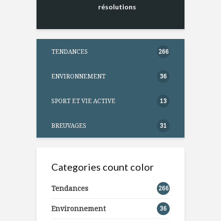
résolutions
TENDANCES
266
ENVIRONNEMENT
36
SPORT ET VIE ACTIVE
13
BREUVAGES
31
Categories count color
Tendances
266
Environnement
36