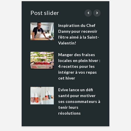
Post slider
Inspiration du Chef
I
es s’apprêtent
Danny pour recevoir
M
e tout un
l’être aimé à la Saint-
s
 » !
Valentin!
L
cking 2 : Une
Manger des fraises
C
nce mondiale
locales en plein hiver :
s
4 recettes pour les
t
intégrer à vos repas
ments riches en
cet hiver
T
ine D
l
ure dans votre
Evive lance un défi
p
ntation
santé pour motiver
ses consommateurs à
tenir leurs
résolutions