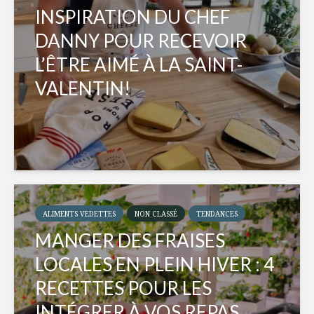
INSPIRATION DU CHEF
DANNY POUR RECEVOIR
L’ÊTRE AIMÉ À LA SAINT-
VALENTIN!
ALIMENTS VEDETTES
NON CLASSÉ
TENDANCES
MANGER DES FRAISES
LOCALES EN PLEIN HIVER : 4
RECETTES POUR LES
INTÉGRER À VOS REPAS...