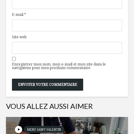
d’olives
gaspillag
alimentai
E-mail
*
Toujours
Salade m
disponibles en
aux melo
temps de crise
Site web
Nutrition : ce que
Réussir s
le nouveau Guide
végé
alimentaire
Enregistrer mon nom, mon e-mail et mon site dans le
canadien a négligé
navigateur pour mon prochain commentaire.
VOUS ALLEZ AUSSI AIMER
MENU SAINT-VALENTIN