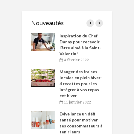
Nouveautés
le Huot et Chef
Inspiration du Chef
I
ne allient
Danny pour recevoir
M
et plaisir
l’être aimé à la Saint-
s
Valentin!
décembre 2021
4 février 2022
iritueux des
L
ns-de-l’Est
Manger des fraises
C
tent durant le
locales en plein hiver :
s
 des Fêtes
4 recettes pour les
t
intégrer à vos repas
novembre 2021
cet hiver
baigne dans
T
11 janvier 2022
e… de Caméline
l
Chantal Van
Evive lance un défi
p
en
santé pour motiver
ses consommateurs à
novembre 2021
tenir leurs