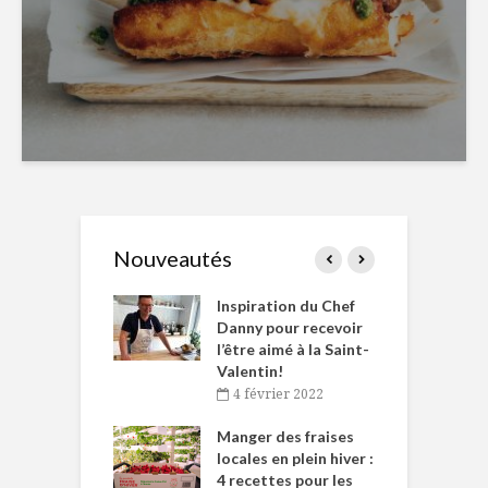
Nouveautés
le Huot et Chef
Inspiration du Chef
I
ne allient
Danny pour recevoir
M
et plaisir
l’être aimé à la Saint-
s
Valentin!
décembre 2021
4 février 2022
iritueux des
L
ns-de-l’Est
Manger des fraises
C
tent durant le
locales en plein hiver :
s
 des Fêtes
4 recettes pour les
t