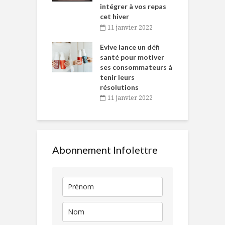
intégrer à vos repas
novembre 2021
cet hiver
baigne dans
T
11 janvier 2022
e… de Caméline
l
Chantal Van
Evive lance un défi
p
en
santé pour motiver
ses consommateurs à
novembre 2021
tenir leurs
résolutions
11 janvier 2022
Abonnement Infolettre