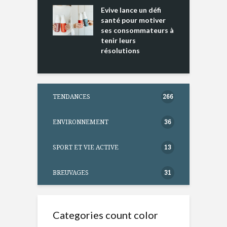
ure dans votre
Evive lance un défi
p
ntation
santé pour motiver
ses consommateurs à
tenir leurs
résolutions
TENDANCES
266
ENVIRONNEMENT
36
SPORT ET VIE ACTIVE
13
BREUVAGES
31
Categories count color