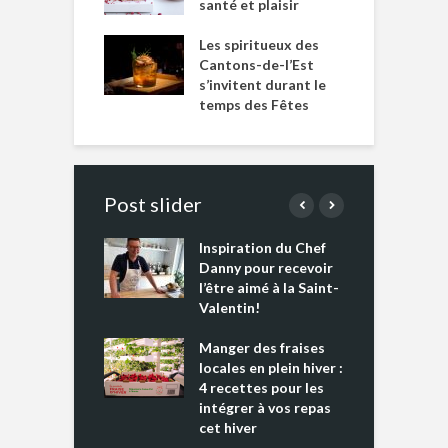
santé et plaisir
Les spiritueux des
Cantons-de-l’Est
s’invitent durant le
temps des Fêtes
Post slider
Inspiration du Chef
I
es s’apprêtent
Danny pour recevoir
M
e tout un
l’être aimé à la Saint-
s
 » !
Valentin!
L
cking 2 : Une
Manger des fraises
C
nce mondiale
locales en plein hiver :
s
4 recettes pour les
t
intégrer à vos repas
ments riches en
cet hiver
T
ine D
l