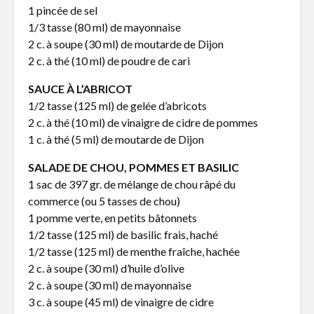
1 pincée de sel
multisensorielle
de chanvr
1/3 tasse (80 ml) de mayonnaise
L’heure du «thé»
Un march
2 c. à soupe (30 ml) de moutarde de Dijon
avec son enfant
pas des r
2 c. à thé (10 ml) de poudre de cari
SAUCE À L’ABRICOT
Le cannabis dans
Petit gui
1/2 tasse (125 ml) de gelée d’abricots
notre assiette –
apprivoise
2 c. à thé (10 ml) de vinaigre de cidre de pommes
Partie 2
en famille
1 c. à thé (5 ml) de moutarde de Dijon
SALADE DE CHOU, POMMES ET BASILIC
1 sac de 397 gr. de mélange de chou râpé du
commerce (ou 5 tasses de chou)
1 pomme verte, en petits bâtonnets
1/2 tasse (125 ml) de basilic frais, haché
1/2 tasse (125 ml) de menthe fraîche, hachée
2 c. à soupe (30 ml) d’huile d’olive
2 c. à soupe (30 ml) de mayonnaise
3 c. à soupe (45 ml) de vinaigre de cidre