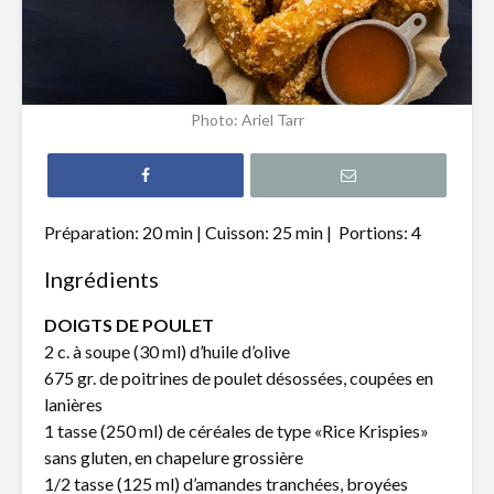
Filet de truite à
Hamburg
l’érable
revisité s
Photo: Ariel Tarr
Tataki de thon
Pain naan
épicé et nouilles de
pizza, poi
riz
chèvre
Préparation: 20 min | Cuisson: 25 min |
Portions: 4
Gnocchis au
Quiche a
canard effiloché
poireaux 
Ingrédients
fromage 
DOIGTS DE POULET
2 c. à soupe (30 ml) d’huile d’olive
675 gr. de poitrines de poulet désossées, coupées en
lanières
1 tasse (250 ml) de céréales de type «Rice Krispies»
Resto-Loft FiBo:
Chips sans
sans gluten, en chapelure grossière
une expérience
aux grain
1/2 tasse (125 ml) d’amandes tranchées, broyées
culinaire
sésame et