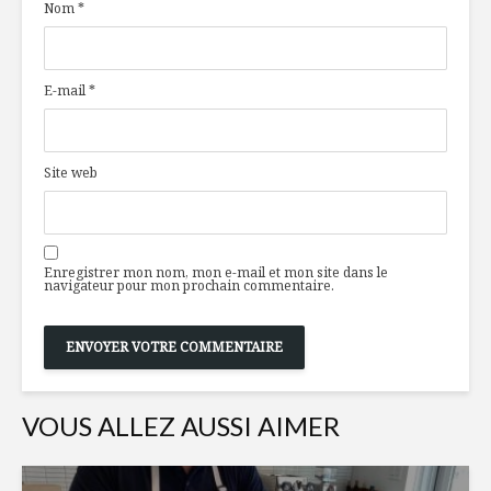
Nom
*
de poulet au curry
façon de v
vert limette et
aliments
verdure
transfor
E-mail
*
Démystifier la cave
Le Nhâu B
à vin
dans le V
Montréal
Site web
Des aliments à ne
Le cannab
pas jeter
notre ass
Partie 2
Enregistrer mon nom, mon e-mail et mon site dans le
navigateur pour mon prochain commentaire.
VOUS ALLEZ AUSSI AIMER