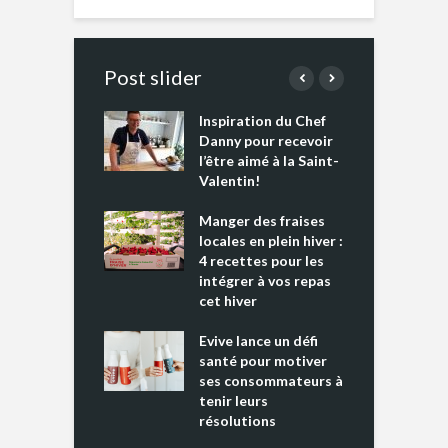
Post slider
Inspiration du Chef
I
es s’apprêtent
Danny pour recevoir
M
e tout un
l’être aimé à la Saint-
s
 » !
Valentin!
L
cking 2 : Une
Manger des fraises
C
nce mondiale
locales en plein hiver :
s
4 recettes pour les
t
intégrer à vos repas
ments riches en
cet hiver
T
ine D
l
ure dans votre
Evive lance un défi
p
ntation
santé pour motiver
ses consommateurs à
tenir leurs
résolutions