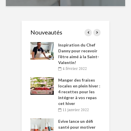
Nouveautés
le Huot et Chef
Inspiration du Chef
I
ne allient
Danny pour recevoir
M
et plaisir
l’être aimé à la Saint-
s
Valentin!
décembre 2021
4 février 2022
iritueux des
L
ns-de-l’Est
Manger des fraises
C
tent durant le
locales en plein hiver :
s
 des Fêtes
4 recettes pour les
t
intégrer à vos repas
novembre 2021
cet hiver
baigne dans
T
11 janvier 2022
e… de Caméline
l
Chantal Van
Evive lance un défi
p
en
santé pour motiver