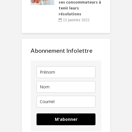
ses consommateurs à
novembre 2021
tenir leurs
résolutions
11 janvier 2022
Abonnement Infolettre
M'abonner