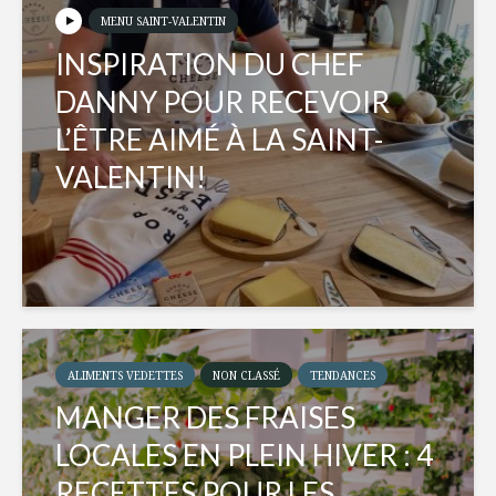
MENU SAINT-VALENTIN
INSPIRATION DU CHEF
DANNY POUR RECEVOIR
L’ÊTRE AIMÉ À LA SAINT-
VALENTIN!
ALIMENTS VEDETTES
NON CLASSÉ
TENDANCES
MANGER DES FRAISES
LOCALES EN PLEIN HIVER : 4
RECETTES POUR LES