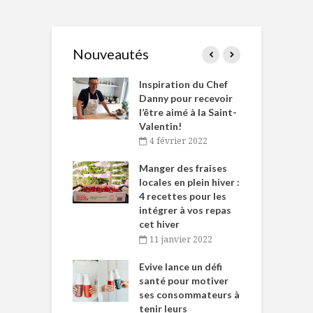
Nouveautés
le Huot et Chef
Inspiration du Chef
I
ne allient
Danny pour recevoir
M
et plaisir
l’être aimé à la Saint-
s
Valentin!
décembre 2021
4 février 2022
iritueux des
L
ns-de-l’Est
Manger des fraises
C
tent durant le
locales en plein hiver :
s
 des Fêtes
4 recettes pour les
t
intégrer à vos repas
novembre 2021
cet hiver
baigne dans
T
11 janvier 2022
e… de Caméline
l
Chantal Van
Evive lance un défi
p
en
santé pour motiver
ses consommateurs à
novembre 2021
tenir leurs