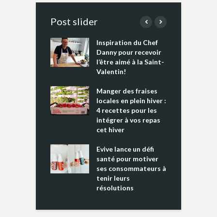
Post slider
Inspiration du Chef
I
es s’apprêtent
Danny pour recevoir
M
e tout un
l’être aimé à la Saint-
s
 » !
Valentin!
L
cking 2 : Une
Manger des fraises
C
nce mondiale
locales en plein hiver :
s
4 recettes pour les
t
intégrer à vos repas
ments riches en
cet hiver
T
ine D
l
ure dans votre
Evive lance un défi
p
ntation
santé pour motiver
ses consommateurs à
tenir leurs
résolutions