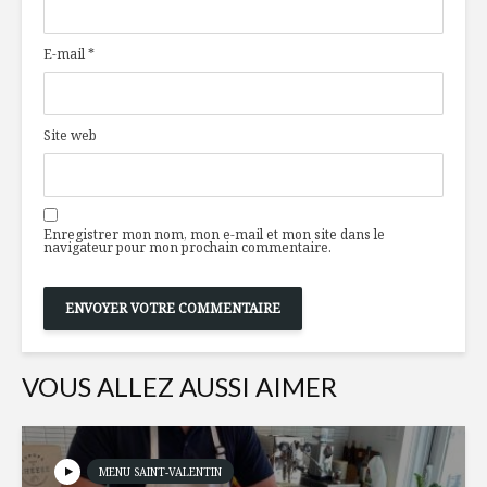
lentilles
la Terang
E-mail
*
Mini tacos de porc
5 RECETT
du Québec
FRIGO ET
effiloché et Gouda
TRUCS A
Site web
fumé
GASPILL
10 mythes sur
L’agricult
l’alimentation
demain
Enregistrer mon nom, mon e-mail et mon site dans le
navigateur pour mon prochain commentaire.
VOUS ALLEZ AUSSI AIMER
MENU SAINT-VALENTIN