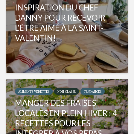
INSPIRATION DU CHEF
DANNY POUR RECEVOIR
L’ÊTRE AIMÉ À LA SAINT-
VALENTIN!
ALIMENTS VEDETTES
NON CLASSÉ
TENDANCES
MANGER DES FRAISES
LOCALES EN PLEIN HIVER : 4
RECETTES POUR LES
INTÉGRER À VOS REPAS...