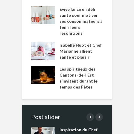
Evive lance un défi
santé pour motiver
ses consommateurs à
tenir leurs
résolutions
Isabelle Huot et Chef
Marianne allient
santé et plaisir
Les spiritueux des
Cantons-de-l’Est
s’invitent durant le
temps des Fêtes
Post slider
Inspiration du Chef
I