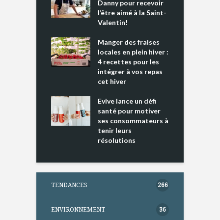
es s’apprêtent
Danny pour recevoir
M
e tout un
l’être aimé à la Saint-
s
 » !
Valentin!
L
cking 2 : Une
Manger des fraises
C
nce mondiale
locales en plein hiver :
s
4 recettes pour les
t
intégrer à vos repas
ments riches en
cet hiver
T
ine D
l
ure dans votre
Evive lance un défi
p
ntation
santé pour motiver
ses consommateurs à
tenir leurs
résolutions
TENDANCES
266
ENVIRONNEMENT
36