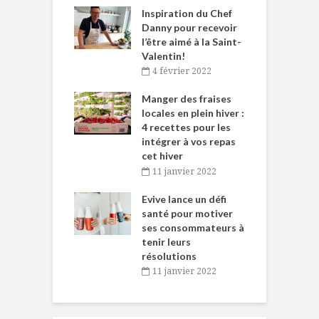
le Huot et Chef
Inspiration du Chef
I
ne allient
Danny pour recevoir
M
et plaisir
l’être aimé à la Saint-
s
Valentin!
décembre 2021
4 février 2022
iritueux des
L
ns-de-l’Est
Manger des fraises
C
tent durant le
locales en plein hiver :
s
 des Fêtes
4 recettes pour les
t
intégrer à vos repas
novembre 2021
cet hiver
baigne dans
T
11 janvier 2022
e… de Caméline
l
Chantal Van
Evive lance un défi
p
en
santé pour motiver
ses consommateurs à
novembre 2021
tenir leurs
résolutions
11 janvier 2022