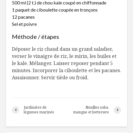
500 ml (2 t.) de chou kale coupé en chiffonnade
chef étoilé
d’érable e
1 paquet de ciboulette coupée en tronçons
Christophe Dufau
lavande
12 pacanes
Une tempête dans
Conserve
Sel et poivre
nos verres d’eau ?
fruits et
Méthode / étapes
BBQ végétal
Pain perd
Déposer le riz chaud dans un grand saladier,
croissant,
verser le vinaigre de riz, le mirin, les huiles et
coulant e
le kale. Mélanger. Laisser reposer pendant 5
rôties
minutes. Incorporer la ciboulette et les pacanes.
Assaisonner. Servir tiède ou froid.
Jardinière de
Nouilles soba,
légumes marinés
mangue et betterave