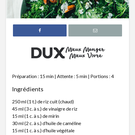
Salade nordique
Ragoût de
noirs à la
Brochettes de
Salade ti
légumes et
poires gr
halloumi
vinaigret
porto
Salade de
couscous israélien,
Salade de 
Préparation : 15 min | Attente : 5 min | Portions : 4
tomates séchées,
goberge,
noix de pin
brunoise 
Ingrédients
mangue
250 ml (1 t.) de riz cuit (chaud)
45 ml (3 c. à s.) de vinaigre de riz
15 ml (1 c. à s.) de mirin
30 ml (2 c. à s.) d’huile de caméline
15 ml (1 c. à s.) d’huile végétale
La cuisine selon le
Café à la