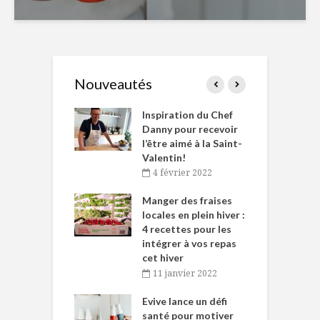
Nouveautés
le Huot et Chef
Inspiration du Chef
I
ne allient
Danny pour recevoir
M
et plaisir
l’être aimé à la Saint-
s
Valentin!
décembre 2021
4 février 2022
iritueux des
L
ns-de-l’Est
Manger des fraises
C
tent durant le
locales en plein hiver :
s
 des Fêtes
4 recettes pour les
t
intégrer à vos repas
novembre 2021
cet hiver
baigne dans
T
11 janvier 2022
e… de Caméline
l
Chantal Van
Evive lance un défi
p
en
santé pour motiver