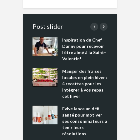
Post slider
Inspiration du Chef
I
es s’apprêtent
Danny pour recevoir
M
e tout un
l’être aimé à la Saint-
s
 » !
Valentin!
L
cking 2 : Une
Manger des fraises
C
nce mondiale
locales en plein hiver :
s
4 recettes pour les
t
intégrer à vos repas
ments riches en
cet hiver
T
ine D
l
ure dans votre
Evive lance un défi
p
ntation
santé pour motiver
ses consommateurs à
tenir leurs
résolutions