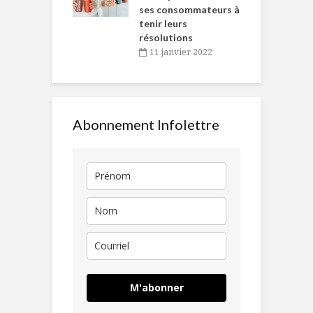
ses consommateurs à
novembre 2021
tenir leurs
résolutions
11 janvier 2022
Abonnement Infolettre
M'abonner