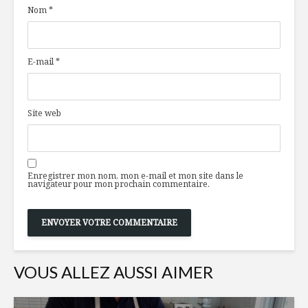
Nom
*
du Québec à
découvrir
Du saumon
L’artisan
E-mail
*
transgénique dans
notre assiette?
Petit guide pour
L’autosuf
Site web
apprivoiser l’hiver
alimentai
en famille!
un pari ré
Enregistrer mon nom, mon e-mail et mon site dans le
navigateur pour mon prochain commentaire.
VOUS ALLEZ AUSSI AIMER