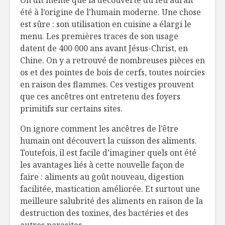
apprivoiser l’hiver
savez-vou
été à l’origine de l’humain moderne. Une chose
en famille!
différenci
est sûre : son utilisation en cuisine a élargi le
menu. Les premières traces de son usage
Nid d’oiseaux turcs
Le métier
datent de 400 000 ans avant Jésus-Christ, en
(kufene)
boucher
Chine. On y a retrouvé de nombreuses pièces en
os et des pointes de bois de cerfs, toutes noircies
Comment faire son
Les stats
en raison des flammes. Ces vestiges prouvent
propre yogourt
DUX
que ces ancêtres ont entretenu des foyers
maison
primitifs sur certains sites.
On ignore comment les ancêtres de l’être
humain ont découvert la cuisson des aliments.
Toutefois, il est facile d’imaginer quels ont été
les avantages liés à cette nouvelle façon de
faire : aliments au goût nouveau, digestion
facilitée, mastication améliorée. Et surtout une
meilleure salubrité des aliments en raison de la
destruction des toxines, des bactéries et des
autres parasites.