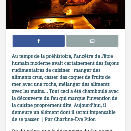
L’évolution
Le choc
alimentaire :
alimentai
du traditionnel à
67
l’industriel
Dix mythe
La découverte du
rappeler 
feu dans
votre pro
Au temps de la préhistoire, l’ancêtre de l’être
l’évolution de la
visite à l’
humain moderne avait certainement des façons
cuisine
La nutri
rudimentaires de cuisiner : manger des
Ces farines
: la révol
aliments crus, casser des coques de fruits de
anciennes
nutrition
mer avec une roche, mélanger des aliments
au goût du jour
avec les mains… Tout ceci a été chamboulé avec
la découverte du feu qui marque l’invention de
la cuisine proprement dite. Aujourd’hui, il
demeure un élément dont il serait impensable
de se passer. | Par Charline-Ève Pilon
Petit guide pour
Napa vs 
On dit même que la découverte du feu aurait