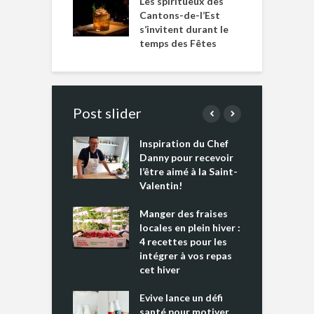
Les spiritueux des
Cantons-de-l’Est
s’invitent durant le
temps des Fêtes
Post slider
Inspiration du Chef
I
es s’apprêtent
Danny pour recevoir
M
e tout un
l’être aimé à la Saint-
s
 » !
Valentin!
L
cking 2 : Une
Manger des fraises
C
nce mondiale
locales en plein hiver :
s
4 recettes pour les
t
intégrer à vos repas
ments riches en
cet hiver
T
ine D
l
ure dans votre
Evive lance un défi
p
ntation
santé pour motiver