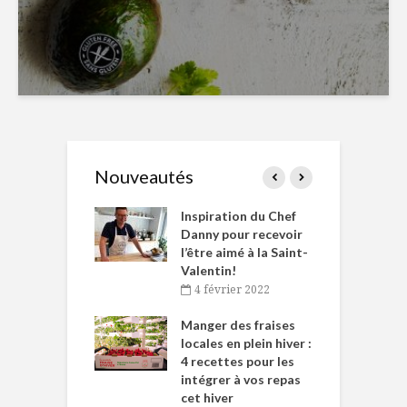
Nouveautés
le Huot et Chef
Inspiration du Chef
I
ne allient
Danny pour recevoir
M
et plaisir
l’être aimé à la Saint-
s
Valentin!
décembre 2021
4 février 2022
iritueux des
L
ns-de-l’Est
Manger des fraises
C
tent durant le
locales en plein hiver :
s
 des Fêtes
4 recettes pour les
t
intégrer à vos repas
novembre 2021
cet hiver