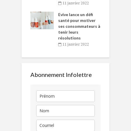
baigne dans
T
11 janvier 2022
e… de Caméline
l
Chantal Van
Evive lance un défi
p
en
santé pour motiver
ses consommateurs à
novembre 2021
tenir leurs
résolutions
11 janvier 2022
Abonnement Infolettre