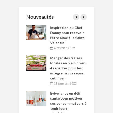
Nouveautés
le Huot et Chef
Inspiration du Chef
I
ne allient
Danny pour recevoir
M
et plaisir
l’être aimé à la Saint-
s
Valentin!
décembre 2021
4 février 2022
iritueux des
L
ns-de-l’Est
Manger des fraises
C
tent durant le
locales en plein hiver :
s
 des Fêtes
4 recettes pour les
t
intégrer à vos repas
novembre 2021
cet hiver
baigne dans
T
11 janvier 2022
e… de Caméline
l
Chantal Van
Evive lance un défi
p
en
santé pour motiver
ses consommateurs à
novembre 2021
tenir leurs