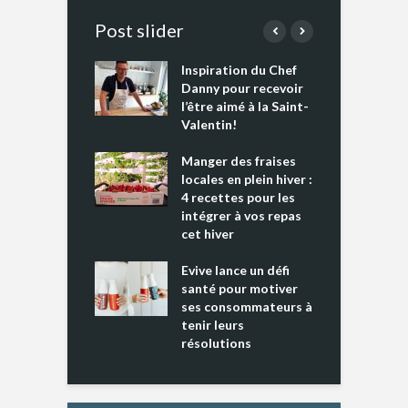
Post slider
Inspiration du Chef
I
es s’apprêtent
Danny pour recevoir
M
e tout un
l’être aimé à la Saint-
s
 » !
Valentin!
L
cking 2 : Une
Manger des fraises
C
nce mondiale
locales en plein hiver :
s
4 recettes pour les
t
intégrer à vos repas
ments riches en
cet hiver
T
ine D
l
ure dans votre
Evive lance un défi
p
ntation
santé pour motiver
ses consommateurs à
tenir leurs
résolutions