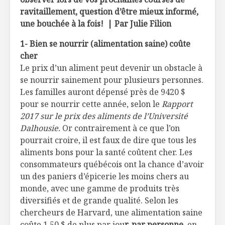
vergers de France
miel et t
ravitaillement, question d’être mieux informé,
pommes-
une bouchée à la fois! | Par Julie Filion
Sexe et…
Osez les 
1- Bien se nourrir (alimentation saine) coûte
condiments!
cher
Le prix d’un aliment peut devenir un obstacle à
Un fromage…
Tartine d
se nourrir sainement pour plusieurs personnes.
adoré !
tomates r
Les familles auront dépensé près de 9420 $
pecorino,
pour se nourrir cette année, selon le
Rapport
ciboulette
2017 sur le prix des aliments de l’Université
d’ail
Dalhousie.
Or contrairement à ce que l’on
pourrait croire, il est faux de dire que tous les
aliments bons pour la santé coûtent cher. Les
consommateurs québécois ont la chance d’avoir
un des paniers d’épicerie les moins chers au
monde, avec une gamme de produits très
diversifiés et de grande qualité. Selon les
chercheurs de Harvard, une alimentation saine
coûte 1,50 $ de plus par jou
r, par personne
, en