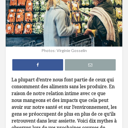
L’évolution
Le choc
alimentaire :
alimentai
du traditionnel à
67
l’industriel
Dix mythe
La découverte du
rappeler 
feu dans
votre pro
Photos: Virginie Gosselin
l’évolution de la
visite à l’
cuisine
La nutri
Ces farines
: la révol
anciennes
nutrition
La plupart d’entre nous font partie de ceux qui
au goût du jour
consomment des aliments sans les produire. En
raison de notre relation intime avec ce que
nous mangeons et des impacts que cela peut
avoir sur notre santé et sur l’environnement, les
gens se préoccupent de plus en plus de ce qu’ils
retrouvent dans leur assiette. Voici dix mythes à
Visite dans les
Dindon d
observer lors de vos prochaines courses de