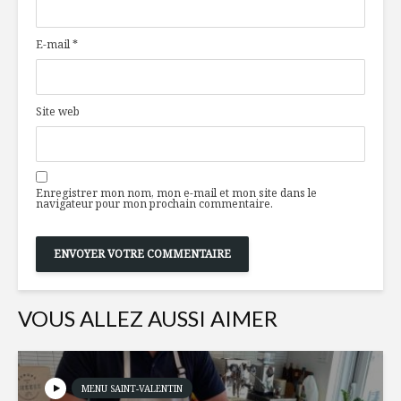
les étoiles
d’ici
E-mail
*
Veau européen
Wrap de l
pané au babeurre,
porc hach
gaufres pommes
Site web
de terre et chèvre
noir
Pop-corn
fleur au c
Ça « champignonne
basilic
Enregistrer mon nom, mon e-mail et mon site dans le
» au Québec !
navigateur pour mon prochain commentaire.
VOUS ALLEZ AUSSI AIMER
MENU SAINT-VALENTIN