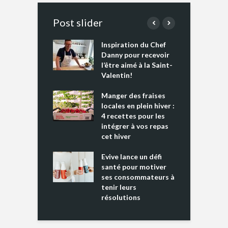
Post slider
Inspiration du Chef
I
es s’apprêtent
Danny pour recevoir
M
e tout un
l’être aimé à la Saint-
s
 » !
Valentin!
L
cking 2 : Une
Manger des fraises
C
nce mondiale
locales en plein hiver :
s
4 recettes pour les
t
intégrer à vos repas
ments riches en
cet hiver
T
ine D
l
ure dans votre
Evive lance un défi
p
ntation
santé pour motiver
ses consommateurs à
tenir leurs
résolutions