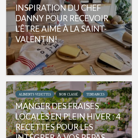
INSPIRATION DU CHEF
DANNY POUR RECEVOIR
L’ÊTRE AIMÉ À LA SAINT-
VALENTIN!
ALIMENTS VEDETTES
NON CLASSÉ
TENDANCES
MANGER DES FRAISES
LOCALES EN PLEIN HIVER : 4
RECETTES POUR LES
INTÉGRER À VOS REPAS...