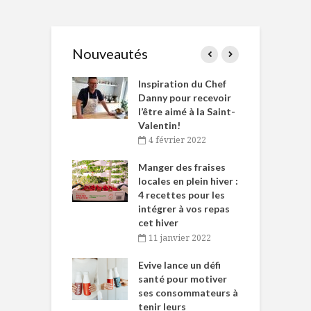
Nouveautés
le Huot et Chef
Inspiration du Chef
I
ne allient
Danny pour recevoir
M
et plaisir
l’être aimé à la Saint-
s
Valentin!
décembre 2021
4 février 2022
iritueux des
L
ns-de-l’Est
Manger des fraises
C
tent durant le
locales en plein hiver :
s
 des Fêtes
4 recettes pour les
t
intégrer à vos repas
novembre 2021
cet hiver
baigne dans
T
11 janvier 2022
e… de Caméline
l
Chantal Van
Evive lance un défi
p
en
santé pour motiver
ses consommateurs à
novembre 2021
tenir leurs