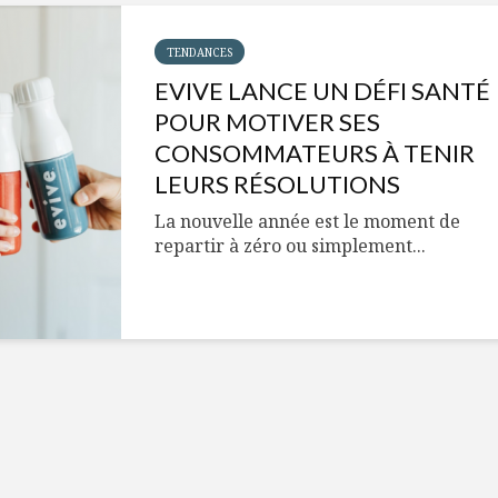
Cantons-de-l’Est
Le snack
s’invitent durant le
tendan
temps des Fêtes
TENDANCES
EVIVE LANCE UN DÉFI SANTÉ
Tout baigne dans
10 alime
l’huile… de Caméline
vitamin
POUR MOTIVER SES
pour Chantal Van
à inclur
CONSOMMATEURS À TENIR
Winden
alimen
LEURS RÉSOLUTIONS
La nouvelle année est le moment de
repartir à zéro ou simplement...