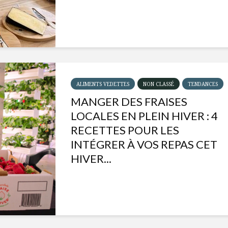
ALIMENTS VEDETTES
NON CLASSÉ
TENDANCES
MANGER DES FRAISES
LOCALES EN PLEIN HIVER : 4
RECETTES POUR LES
INTÉGRER À VOS REPAS CET
HIVER...
Isabelle Huot et Chef
Les
Marianne allient
insecte
santé et plaisir
à faire 
« buzz »
Les spiritueux des