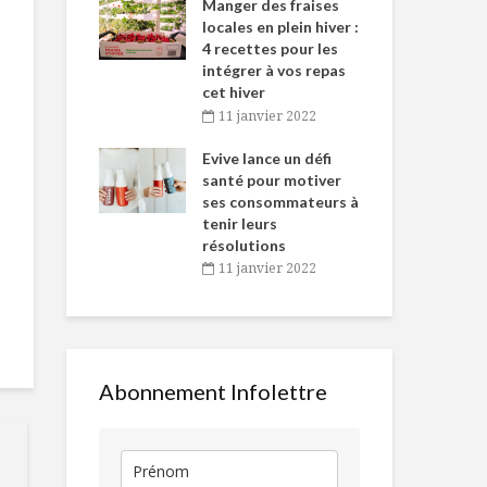
-de-l’Est
Manger des fraises
Can
nt durant le
locales en plein hiver :
s’i
es Fêtes
4 recettes pour les
te
intégrer à vos repas
vembre 2021
2
cet hiver
igne dans
Tou
11 janvier 2022
Comment faire son
Toujours
 de Caméline
l’h
propre yogourt
disponibles 
antal Van
Evive lance un défi
pou
maison
temps de cri
n
santé pour motiver
Wi
ses consommateurs à
vembre 2021
2
Tartare de
Le poids du 
tenir leurs
betteraves,
goût
résolutions
cantaloup et
11 janvier 2022
graines de
citrouille
Une ferme d
cour
Le snacking 2 : Une
tendance
mondiale
Abonnement Infolettre