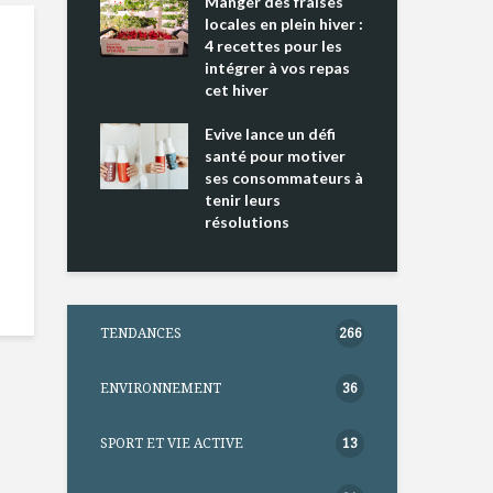
ing 2 : Une
Manger des fraises
Can
ce mondiale
locales en plein hiver :
s’i
4 recettes pour les
te
intégrer à vos repas
nts riches en
cet hiver
Tou
e D
l’h
e dans votre
Evive lance un défi
pou
tation
santé pour motiver
Wi
ses consommateurs à
tenir leurs
résolutions
TENDANCES
266
ENVIRONNEMENT
36
SPORT ET VIE ACTIVE
13