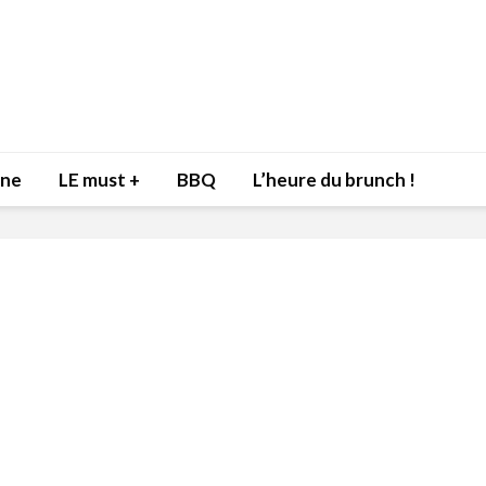
nne
LE must +
BBQ
L’heure du brunch !
Inspiration du Chef
Isabelle
Danny pour recevoir
Mariann
l’être aimé à la Saint-
santé et
Valentin!
17 dé
4 février 2022
Les spir