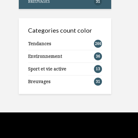
BREUVAGES
31
Categories count color
Tendances
266
Environnement
36
Sport et vie active
13
Breuvages
31