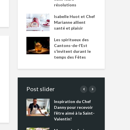
résolutions
Isabelle Huot et Chef
Marianne allient
santé et plaisir
Les spiritueux des
Cantons-de-l’Est
s’invitent durant le
temps des Fêtes
Post slider
Inspiration du Chef
Isa
s s’apprêtent
Danny pour recevoir
Mar
tout un
l’être aimé à la Saint-
san
 !
Valentin!
Les