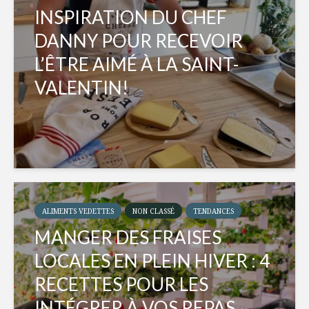
INSPIRATION DU CHEF
DANNY POUR RECEVOIR
L’ÊTRE AIMÉ À LA SAINT-
VALENTIN!
ALIMENTS VEDETTES
NON CLASSÉ
TENDANCES
MANGER DES FRAISES
LOCALES EN PLEIN HIVER : 4
RECETTES POUR LES
INTÉGRER À VOS REPAS...