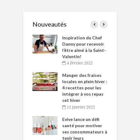
Nouveautés
le Huot et Chef
Inspiration du Chef
I
ne allient
Danny pour recevoir
M
et plaisir
l’être aimé à la Saint-
s
Valentin!
décembre 2021
4 février 2022
iritueux des
L
ns-de-l’Est
Manger des fraises
C
tent durant le
locales en plein hiver :
s
 des Fêtes
4 recettes pour les
t
intégrer à vos repas
novembre 2021
cet hiver
baigne dans
T
11 janvier 2022
e… de Caméline
l
Chantal Van
Evive lance un défi
p
en
santé pour motiver
ses consommateurs à
novembre 2021
tenir leurs