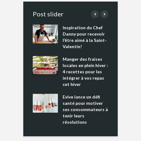
Post slider
Inspiration du Chef
I
es s’apprêtent
Danny pour recevoir
M
e tout un
l’être aimé à la Saint-
s
 » !
Valentin!
L
cking 2 : Une
Manger des fraises
C
nce mondiale
locales en plein hiver :
s
4 recettes pour les
t
intégrer à vos repas
ments riches en
cet hiver
T
ine D
l
ure dans votre
Evive lance un défi
p
ntation
santé pour motiver
ses consommateurs à
tenir leurs
résolutions