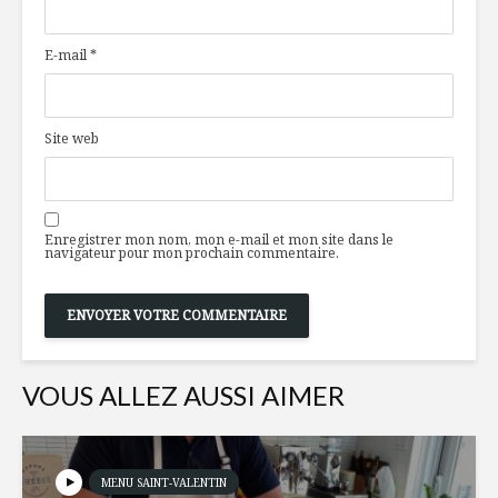
portée de main
E-mail
*
Velouté de maïs et
L’année 2
carotte
t-elle le 
de la tec
Site web
alimentai
Bien manger pour
contrôler son
Théories
diabète
nutritionn
Enregistrer mon nom, mon e-mail et mon site dans le
Êtes-vous
navigateur pour mon prochain commentaire.
VOUS ALLEZ AUSSI AIMER
MENU SAINT-VALENTIN