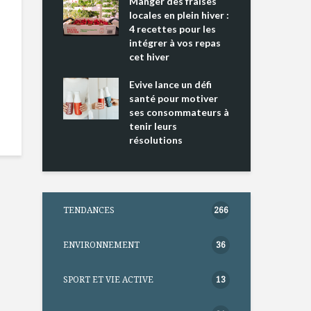
ing 2 : Une
Manger des fraises
Can
ce mondiale
locales en plein hiver :
s’i
4 recettes pour les
te
intégrer à vos repas
nts riches en
cet hiver
Tou
e D
l’h
e dans votre
Evive lance un défi
pou
tation
santé pour motiver
Wi
ses consommateurs à
tenir leurs
résolutions
TENDANCES
266
ENVIRONNEMENT
36
SPORT ET VIE ACTIVE
13