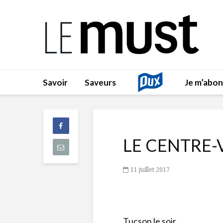
Savoir
Saveurs
Je m’abo
LE CENTRE-
11 juillet 2017
Tucson le soir.