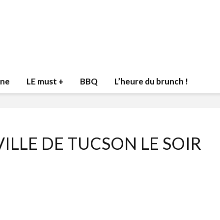
nne
LE must +
BBQ
L’heure du brunch !
VILLE DE TUCSON LE SOIR
Inspiration du Chef
Isabelle
Danny pour recevoir
Mariann
l’être aimé à la Saint-
santé et
Valentin!
17 dé
4 février 2022
Les spir