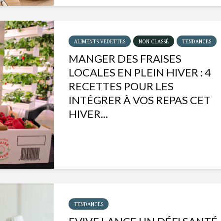
ALIMENTS VEDETTES
NON CLASSÉ
TENDANCES
MANGER DES FRAISES
LOCALES EN PLEIN HIVER : 4
RECETTES POUR LES
INTÉGRER À VOS REPAS CET
HIVER...
Isabelle Huot et Chef
Les
Marianne allient
insecte
santé et plaisir
à faire 
« buzz »
TENDANCES
Les spiritueux des