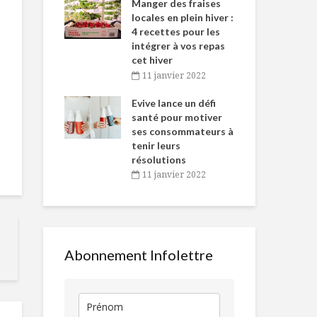
-de-l’Est
Manger des fraises
Can
nt durant le
locales en plein hiver :
s’i
es Fêtes
4 recettes pour les
te
intégrer à vos repas
vembre 2021
2
cet hiver
igne dans
Tou
11 janvier 2022
Enchiladas
Salade de
 de Caméline
l’h
patates-épinards,
betteraves j
antal Van
Evive lance un défi
pou
salsa au curcuma
et coriandre
n
santé pour motiver
Wi
ses consommateurs à
vembre 2021
2
Du bonheur sous
Tendances d
tenir leurs
les étoiles
consommati
résolutions
10 prochaine
11 janvier 2022
années
5 vins parfaits pour
l’été
Collation et
de barre d’a
midi
Abonnement Infolettre