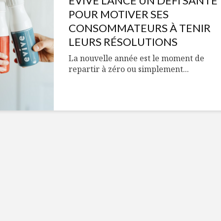
EVIVE LANCE UN DÉFI SANTÉ
Cantons-de-l’Est
Le snack
s’invitent durant le
tendan
POUR MOTIVER SES
temps des Fêtes
CONSOMMATEURS À TENIR
LEURS RÉSOLUTIONS
Tout baigne dans
10 alime
l’huile… de Caméline
vitamin
La nouvelle année est le moment de
pour Chantal Van
à inclur
repartir à zéro ou simplement...
Winden
alimen