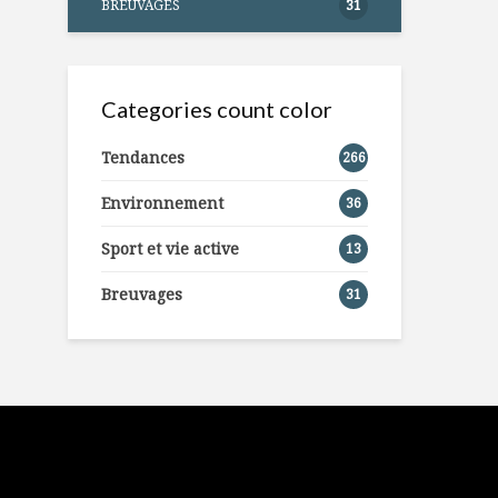
BREUVAGES
31
Categories count color
Tendances
266
Environnement
36
Sport et vie active
13
Breuvages
31