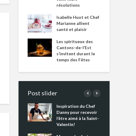
résolutions
Isabelle Huot et Chef
Marianne allient
santé et plaisir
Les spiritueux des
Cantons-de-l’Est
s’invitent durant le
temps des Fêtes
Post slider
Inspiration du Chef
Isa
s s’apprêtent
Danny pour recevoir
Mar
tout un
l’être aimé à la Saint-
san
 !
Valentin!
Les