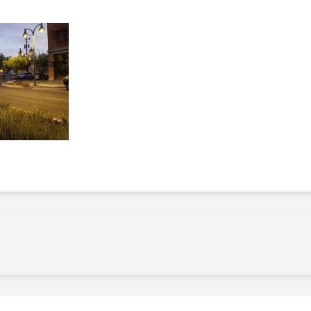
Manger des fraises
Cantons
locales en plein hiver :
s’invite
4 recettes pour les
temps d
intégrer à vos repas
25 no
cet hiver
Tout ba
11 janvier 2022
l’huile…
Evive lance un défi
pour Ch
santé pour motiver
Winde
ses consommateurs à
25 no
tenir leurs
résolutions
11 janvier 2022