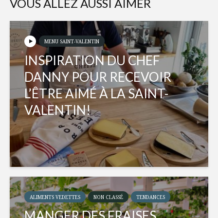
VOUS ALLEZ AUSSI AIMER
MENU SAINT-VALENTIN
INSPIRATION DU CHEF
DANNY POUR RECEVOIR
L’ÊTRE AIMÉ À LA SAINT-
VALENTIN!
ALIMENTS VEDETTES
NON CLASSÉ
TENDANCES
MANGER DES FRAISES