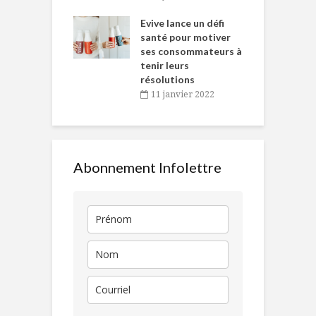
e… de Caméline
l
Chantal Van
Evive lance un défi
p
en
santé pour motiver
ses consommateurs à
novembre 2021
tenir leurs
résolutions
11 janvier 2022
Abonnement Infolettre