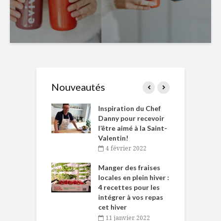
Nouveautés
le Huot et Chef
Inspiration du Chef
I
ne allient
Danny pour recevoir
M
et plaisir
l’être aimé à la Saint-
s
Valentin!
décembre 2021
4 février 2022
iritueux des
L
ns-de-l’Est
Manger des fraises
C
tent durant le
locales en plein hiver :
s
 des Fêtes
4 recettes pour les
t
intégrer à vos repas
novembre 2021
cet hiver
baigne dans
T
11 janvier 2022