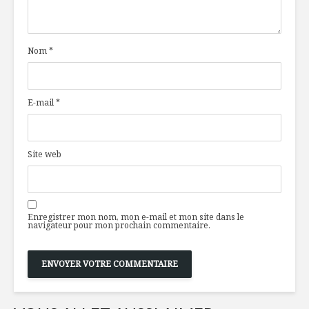
mule à la fraise
rappeler 
votre pro
visite à l’
Nom
*
Et si le nouveau
Guide alimentaire
Dent suc
canadien disait
élevée
«comment
E-mail
*
manger»
À l’épicer
Salade de quinoa
une nutri
et poulet
Site web
Enregistrer mon nom, mon e-mail et mon site dans le
navigateur pour mon prochain commentaire.