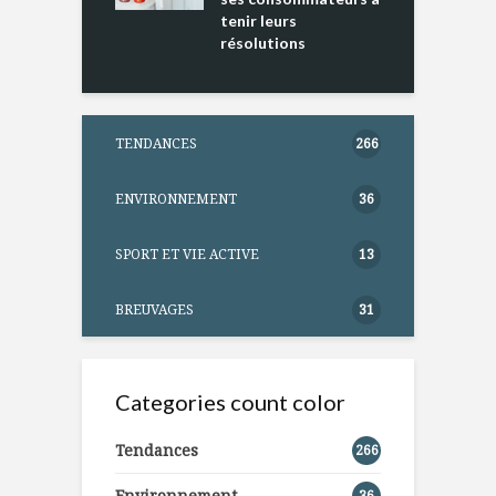
tenir leurs
résolutions
TENDANCES
266
ENVIRONNEMENT
36
SPORT ET VIE ACTIVE
13
BREUVAGES
31
Categories count color
Tendances
266
Environnement
36