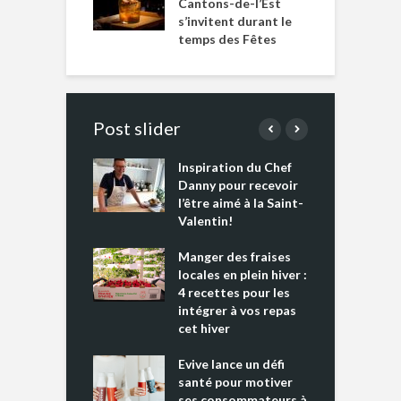
Cantons-de-l’Est
s’invitent durant le
temps des Fêtes
Post slider
Inspiration du Chef
I
es s’apprêtent
Danny pour recevoir
M
e tout un
l’être aimé à la Saint-
s
 » !
Valentin!
L
cking 2 : Une
Manger des fraises
C
nce mondiale
locales en plein hiver :
s
4 recettes pour les
t
intégrer à vos repas
ments riches en
cet hiver
T
ine D
l
ure dans votre
Evive lance un défi
p
ntation
santé pour motiver
ses consommateurs à