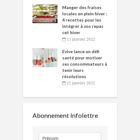
iritueux des
L
ns-de-l’Est
Manger des fraises
C
tent durant le
locales en plein hiver :
s
 des Fêtes
4 recettes pour les
t
intégrer à vos repas
novembre 2021
cet hiver
baigne dans
T
11 janvier 2022
e… de Caméline
l
Chantal Van
Evive lance un défi
p
en
santé pour motiver
ses consommateurs à
novembre 2021
tenir leurs
résolutions
11 janvier 2022
Abonnement Infolettre