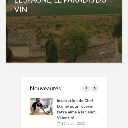
VIN
Nouveautés
le Huot et Chef
Inspiration du Chef
I
ne allient
Danny pour recevoir
M
et plaisir
l’être aimé à la Saint-
s
Valentin!
décembre 2021
4 février 2022