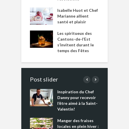
Isabelle Huot et Chef
Marianne allient
santé et plaisir
Les spiritueux des
Cantons-de-l’Est
s’invitent durant le
temps des Fêtes
Post slider
Inspiration du Chef
I
es s’apprêtent
Danny pour recevoir
M
e tout un
l’être aimé à la Saint-
s
 » !
Valentin!
L
cking 2 : Une
Manger des fraises
C
nce mondiale
locales en plein hiver :
s