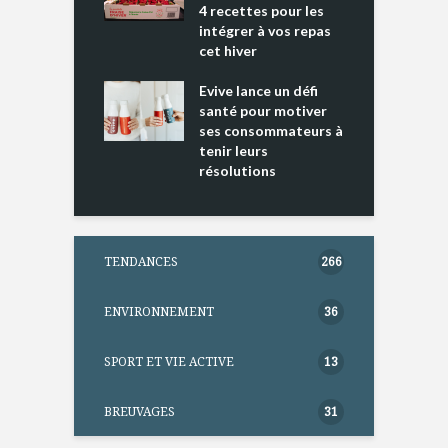
4 recettes pour les
t
intégrer à vos repas
ments riches en
cet hiver
T
ine D
l
ure dans votre
Evive lance un défi
p
ntation
santé pour motiver
ses consommateurs à
tenir leurs
résolutions
TENDANCES
266
ENVIRONNEMENT
36
SPORT ET VIE ACTIVE
13
BREUVAGES
31