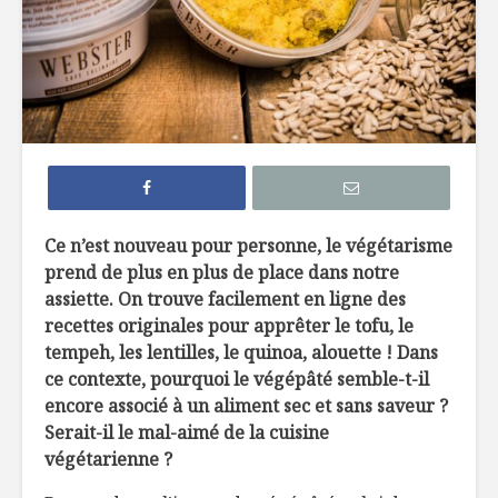
Guide pratique
14 incont
d’un fermier pour
à l’Expo 
votre prochaine
Santé et 
visite au marché
Dossier s
L’huile d’olive au
le veau d’
dessert
Commen
Ce n’est nouveau pour personne, le végétarisme
Des margarines
l’aliment
prend de plus en plus de place dans notre
nouvelle
l’exercic
assiette. On trouve facilement en ligne des
génération
sauver vo
recettes originales pour apprêter le tofu, le
tempeh, les lentilles, le quinoa, alouette ! Dans
ce contexte, pourquoi le végépâté semble-t-il
encore associé à un aliment sec et sans saveur ?
Serait-il le mal-aimé de la cuisine
végétarienne ?
Gelato au chocolat
Crumble 
noir
bleuets p