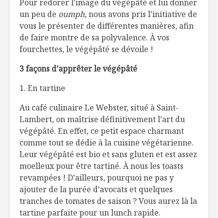
Pour redorer l’image du végépâté et lui donner
Oatbox
un peu de
oumph
, nous avons pris l’initiative de
vous le présenter de différentes manières, afin
Six épices et leurs
Du tout f
de faire montre de sa polyvalence. À vos
vertus
maison
fourchettes, le végépâté se dévoile !
10 collations
Scones o
3 façons d’apprêter le végépâté
sans… faim pour
romarin
les athlètes
1. En tartine
Au café culinaire Le Webster, situé à Saint-
Lambert, on maîtrise définitivement l’art du
végépâté. En effet, ce petit espace charmant
comme tout se dédie à la cuisine végétarienne.
Leur végépâté est bio et sans gluten et est assez
moelleux pour être tartiné. À nous les toasts
revampées ! D’ailleurs, pourquoi ne pas y
ajouter de la purée d’avocats et quelques
tranches de tomates de saison ? Vous aurez là la
tartine parfaite pour un lunch rapide.