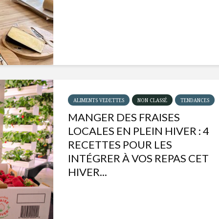
ALIMENTS VEDETTES
NON CLASSÉ
TENDANCES
MANGER DES FRAISES
LOCALES EN PLEIN HIVER : 4
RECETTES POUR LES
INTÉGRER À VOS REPAS CET
HIVER...
Isabelle Huot et Chef
Les
Marianne allient
insecte
santé et plaisir
à faire 
« buzz »
Les spiritueux des