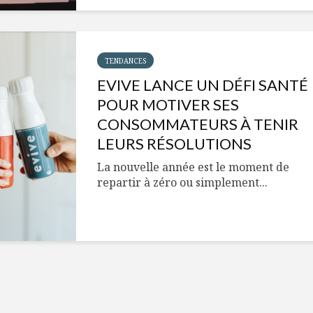
Cantons-de-l’Est
Le snack
s’invitent durant le
tendan
temps des Fêtes
Tout baigne dans
10 alime
TENDANCES
l’huile… de Caméline
vitamin
EVIVE LANCE UN DÉFI SANTÉ
pour Chantal Van
à inclur
Winden
alimen
POUR MOTIVER SES
CONSOMMATEURS À TENIR
LEURS RÉSOLUTIONS
La nouvelle année est le moment de
repartir à zéro ou simplement...