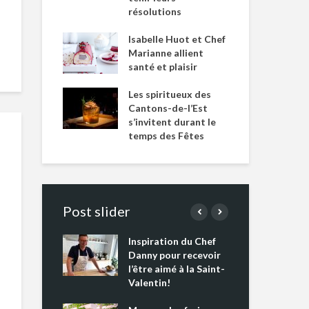
résolutions
Isabelle Huot et Chef
Marianne allient
santé et plaisir
Les spiritueux des
Cantons-de-l’Est
s’invitent durant le
temps des Fêtes
Post slider
Inspiration du Chef
Isa
s s’apprêtent
Danny pour recevoir
Mar
tout un
l’être aimé à la Saint-
san
 !
Valentin!
Les