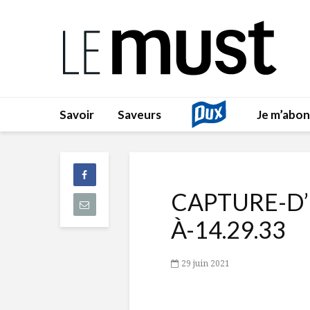
Savoir
Saveurs
Je m’abo
CAPTURE-D’
À-14.29.33
29 juin 2021