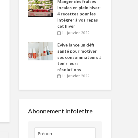
-de-l’Est
Manger des fraises
Can
nt durant le
locales en plein hiver :
s’i
es Fêtes
4 recettes pour les
te
intégrer à vos repas
vembre 2021
2
cet hiver
igne dans
Tou
11 janvier 2022
Maïs soufflé à
Napa vs Son
 de Caméline
l’h
l’huile d’olive et
savez-vous l
antal Van
Evive lance un défi
pou
parmesan
différencier?
n
santé pour motiver
Wi
ses consommateurs à
vembre 2021
2
Quelle salade !
Manger sant
tenir leurs
vivre vert,
résolutions
20 ans plus 
11 janvier 2022
E : la vitamine anti-
Gâteau de c
vieillissement
Abonnement Infolettre