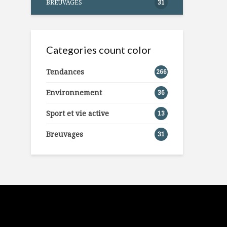
BREUVAGES
31
Categories count color
Tendances
266
Environnement
36
Sport et vie active
13
Breuvages
31