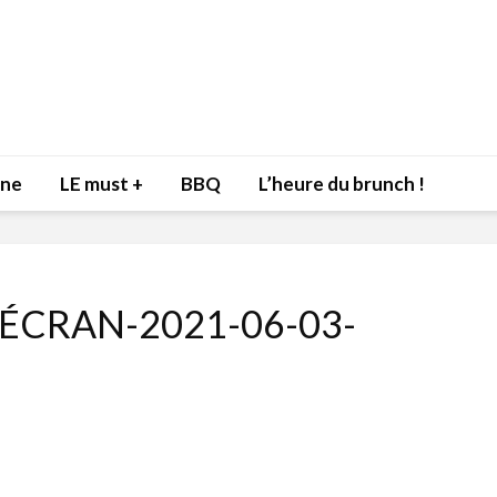
nne
LE must +
BBQ
L’heure du brunch !
ÉCRAN-2021-06-03-
Inspiration du Chef
Isabelle
Danny pour recevoir
Mariann
l’être aimé à la Saint-
santé et
Valentin!
17 dé
4 février 2022
Les spir