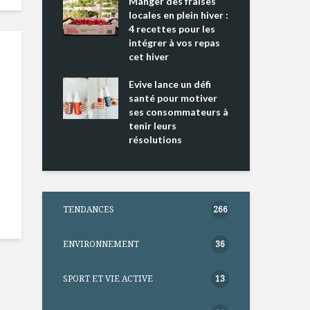
ing 2 : Une
Manger des fraises
Can
ce mondiale
locales en plein hiver :
s’i
4 recettes pour les
te
intégrer à vos repas
nts riches en
cet hiver
Tou
e D
l’h
e dans votre
Evive lance un défi
pou
tation
santé pour motiver
Wi
ses consommateurs à
tenir leurs
résolutions
TENDANCES
266
ENVIRONNEMENT
36
SPORT ET VIE ACTIVE
13