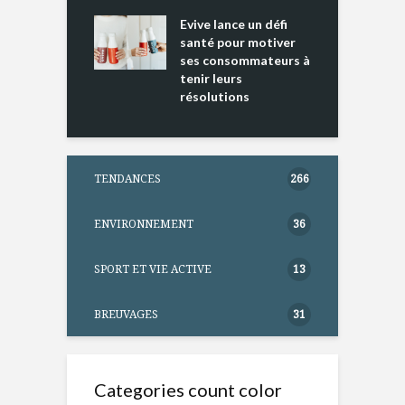
ine D
l
ure dans votre
Evive lance un défi
p
ntation
santé pour motiver
ses consommateurs à
tenir leurs
résolutions
TENDANCES
266
ENVIRONNEMENT
36
SPORT ET VIE ACTIVE
13
BREUVAGES
31
Categories count color