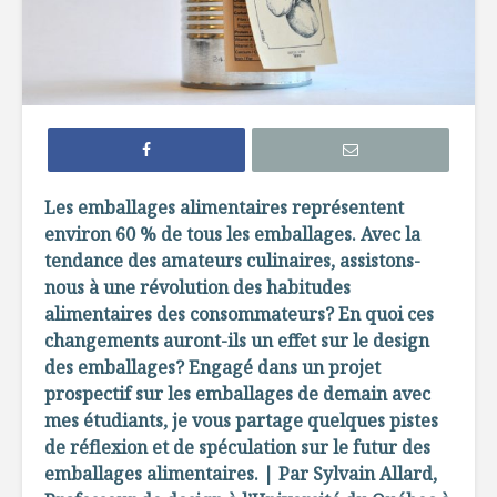
L’évolution
Le choc
alimentaire :
alimentai
du traditionnel à
67
l’industriel
Dix mythe
La découverte du
rappeler 
feu dans
votre pro
Les emballages alimentaires représentent
l’évolution de la
visite à l’
environ 60 % de tous les emballages. Avec la
cuisine
tendance des amateurs culinaires, assistons-
La nutri
Ces farines
: la révol
nous à une révolution des habitudes
anciennes
nutrition
alimentaires des consommateurs? En quoi ces
au goût du jour
changements auront-ils un effet sur le design
des emballages? Engagé dans un projet
prospectif sur les emballages de demain avec
mes étudiants, je vous partage quelques pistes
de réflexion et de spéculation sur le futur des
emballages alimentaires. | Par Sylvain Allard,
Ça roule, ça nage,
À la déco