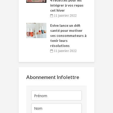
 des Fêtes
4 recettes pour les
t
intégrer à vos repas
novembre 2021
cet hiver
baigne dans
T
11 janvier 2022
e… de Caméline
l
Chantal Van
Evive lance un défi
p
en
santé pour motiver
ses consommateurs à
novembre 2021
tenir leurs
résolutions
11 janvier 2022
Abonnement Infolettre