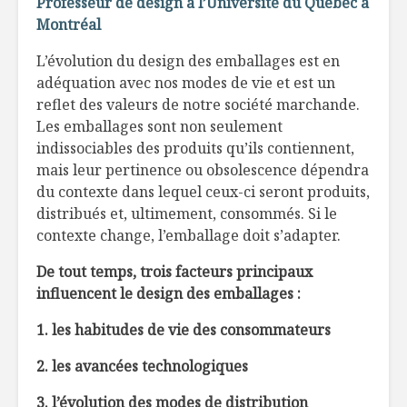
Professeur de design à l’Université du Québec à
ça patine…
l’argousie
Montréal
L’évolution du design des emballages est en
L’Italie que j’aime
Changer 
adéquation avec nos modes de vie et est un
habitudes
reflet des valeurs de notre société marchande.
à la fois
Les emballages sont non seulement
10 mythes sur
Végétarie
indissociables des produits qu’ils contiennent,
l’alimentation
18 heures
mais leur pertinence ou obsolescence dépendra
du contexte dans lequel ceux-ci seront produits,
distribués et, ultimement, consommés. Si le
contexte change, l’emballage doit s’adapter.
De tout temps, trois facteurs principaux
influencent le design des emballages :
1. les habitudes de vie des consommateurs
2. les avancées technologiques
3. l’évolution des modes de distribution