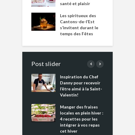
santé et plaisir
Les spiritueux des
Cantons-de-l’Est
s’invitent durant le
temps des Fêtes
Post slider
Inspiration du Chef
I
es s’apprêtent
Danny pour recevoir
M
e tout un
l’être aimé à la Saint-
s
 » !
Valentin!
L
cking 2 : Une
Manger des fraises
C
nce mondiale
locales en plein hiver :
s
4 recettes pour les
t
intégrer à vos repas
ments riches en
cet hiver
T