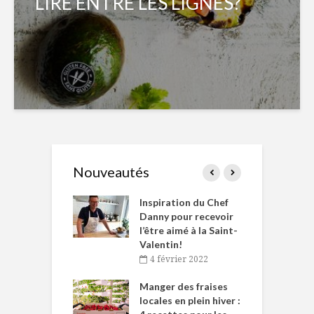
LIRE ENTRE LES LIGNES?
Nouveautés
le Huot et Chef
Inspiration du Chef
I
ne allient
Danny pour recevoir
M
et plaisir
l’être aimé à la Saint-
s
Valentin!
décembre 2021
4 février 2022
iritueux des
L
ns-de-l’Est
Manger des fraises
C
tent durant le
locales en plein hiver :
s