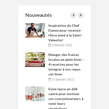
Nouveautés
le Huot et Chef
Inspiration du Chef
I
ne allient
Danny pour recevoir
M
et plaisir
l’être aimé à la Saint-
s
Valentin!
décembre 2021
4 février 2022
iritueux des
L
ns-de-l’Est
Manger des fraises
C
tent durant le
locales en plein hiver :
s
 des Fêtes
4 recettes pour les
t
intégrer à vos repas
novembre 2021
cet hiver
baigne dans
T
11 janvier 2022
e… de Caméline
l
Chantal Van
Evive lance un défi
p
en
santé pour motiver
ses consommateurs à
novembre 2021
tenir leurs
résolutions