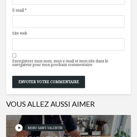
au goût d’été
disponibl
E-mail
*
temps de 
La tolérance au
Raviolis g
lactose, une
duxelle
Site web
mutation
champign
génétique!
artichaut
Étagé de saumon
Top vins d
fumé, épinards et
pour déb
Enregistrer mon nom, mon e-mail et mon site dans le
navigateur pour mon prochain commentaire.
fromage bleu
20VIN
VOUS ALLEZ AUSSI AIMER
MENU SAINT-VALENTIN