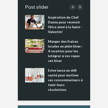
Post slider
Inspiration du Chef
I
es s’apprêtent
Danny pour recevoir
M
e tout un
l’être aimé à la Saint-
s
 » !
Valentin!
L
cking 2 : Une
Manger des fraises
C
nce mondiale
locales en plein hiver :
s
4 recettes pour les
t
intégrer à vos repas
ments riches en
cet hiver
T
ine D
l
ure dans votre
Evive lance un défi
p
ntation
santé pour motiver
ses consommateurs à
tenir leurs
résolutions