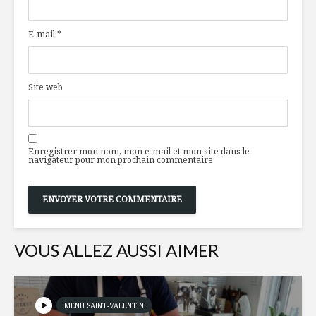
de l’éducation à la
poulet eff
nutrition
salade de
E-mail
*
Nouvelles
À chacun 
gourmandes : à
printemps
essayer ou à
tour de v
Site web
découvrir
Fisun Erca
Panzanella aux
passion c
pains entiers
turque
Enregistrer mon nom, mon e-mail et mon site dans le
navigateur pour mon prochain commentaire.
VOUS ALLEZ AUSSI AIMER
MENU SAINT-VALENTIN