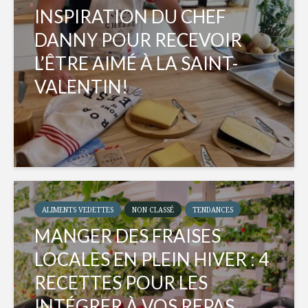
INSPIRATION DU CHEF
DANNY POUR RECEVOIR
L’ÊTRE AIMÉ À LA SAINT-
VALENTIN!
ALIMENTS VEDETTES
NON CLASSÉ
TENDANCES
MANGER DES FRAISES
LOCALES EN PLEIN HIVER : 4
RECETTES POUR LES
INTÉGRER À VOS REPAS...