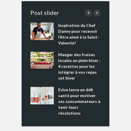
Post slider
Inspiration du Chef
I
es s’apprêtent
Danny pour recevoir
M
e tout un
l’être aimé à la Saint-
s
 » !
Valentin!
L
cking 2 : Une
Manger des fraises
C
nce mondiale
locales en plein hiver :
s
4 recettes pour les
t
intégrer à vos repas
ments riches en
cet hiver
T
ine D
l
ure dans votre
Evive lance un défi
p
ntation
santé pour motiver
ses consommateurs à
tenir leurs
résolutions