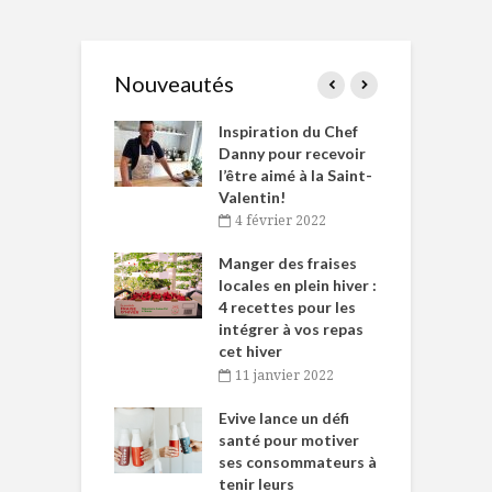
Nouveautés
le Huot et Chef
Inspiration du Chef
I
ne allient
Danny pour recevoir
M
et plaisir
l’être aimé à la Saint-
s
Valentin!
décembre 2021
4 février 2022
iritueux des
L
ns-de-l’Est
Manger des fraises
C
tent durant le
locales en plein hiver :
s
 des Fêtes
4 recettes pour les
t
intégrer à vos repas
novembre 2021
cet hiver
baigne dans
T
11 janvier 2022
e… de Caméline
l
Chantal Van
Evive lance un défi
p
en
santé pour motiver
ses consommateurs à
novembre 2021
tenir leurs