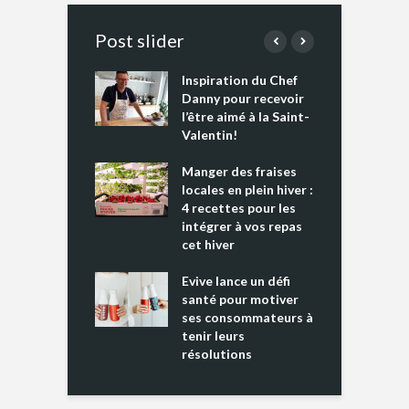
Post slider
Inspiration du Chef
I
es s’apprêtent
Danny pour recevoir
M
e tout un
l’être aimé à la Saint-
s
 » !
Valentin!
L
cking 2 : Une
Manger des fraises
C
nce mondiale
locales en plein hiver :
s
4 recettes pour les
t
intégrer à vos repas
ments riches en
cet hiver
T
ine D
l
ure dans votre
Evive lance un défi
p
ntation
santé pour motiver
ses consommateurs à
tenir leurs
résolutions