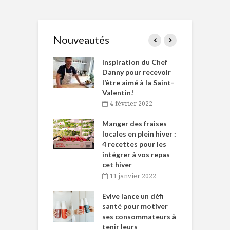
Nouveautés
le Huot et Chef
Inspiration du Chef
I
ne allient
Danny pour recevoir
M
et plaisir
l’être aimé à la Saint-
s
Valentin!
décembre 2021
4 février 2022
iritueux des
L
ns-de-l’Est
Manger des fraises
C
tent durant le
locales en plein hiver :
s
 des Fêtes
4 recettes pour les
t
intégrer à vos repas
novembre 2021
cet hiver
baigne dans
T
11 janvier 2022
e… de Caméline
l
Chantal Van
Evive lance un défi
p
en
santé pour motiver
ses consommateurs à
novembre 2021
tenir leurs