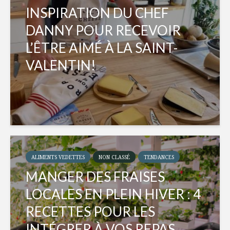
INSPIRATION DU CHEF
DANNY POUR RECEVOIR
L’ÊTRE AIMÉ À LA SAINT-
VALENTIN!
ALIMENTS VEDETTES
NON CLASSÉ
TENDANCES
MANGER DES FRAISES
LOCALES EN PLEIN HIVER : 4
RECETTES POUR LES
INTÉGRER À VOS REPAS...