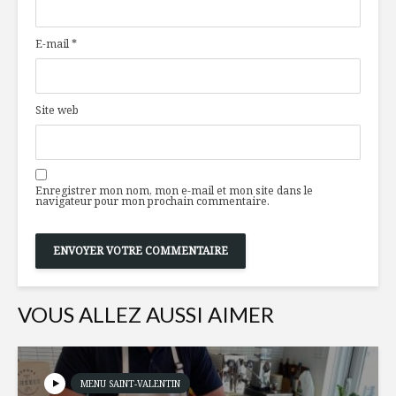
«sans gluten»
produits 
dans une 
E-mail
*
près de c
Le thon donne le
thon
Isabelle 
Chef Mar
Site web
allient sa
Gâteau renversé
plaisir
à l’érable et à
l’ananas
Du beau a
Enregistrer mon nom, mon e-mail et mon site dans le
de l’alime
navigateur pour mon prochain commentaire.
VOUS ALLEZ AUSSI AIMER
MENU SAINT-VALENTIN