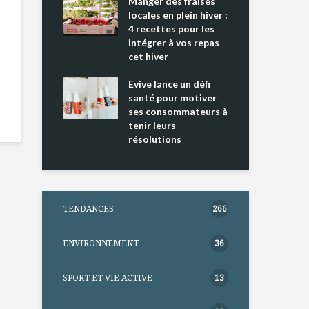
ing 2 : Une
Manger des fraises
Can
ce mondiale
locales en plein hiver :
s’i
4 recettes pour les
te
intégrer à vos repas
nts riches en
cet hiver
Tou
e D
l’h
e dans votre
Evive lance un défi
pou
tation
santé pour motiver
Wi
ses consommateurs à
tenir leurs
résolutions
TENDANCES
266
ENVIRONNEMENT
36
SPORT ET VIE ACTIVE
13