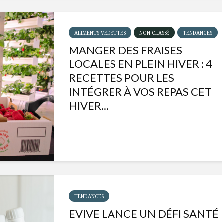
ALIMENTS VEDETTES
NON CLASSÉ
TENDANCES
MANGER DES FRAISES
LOCALES EN PLEIN HIVER : 4
RECETTES POUR LES
INTÉGRER À VOS REPAS CET
HIVER...
Isabelle Huot et Chef
Les
Marianne allient
insecte
santé et plaisir
à faire 
TENDANCES
« buzz »
EVIVE LANCE UN DÉFI SANTÉ
Les spiritueux des