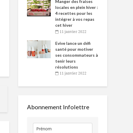
-de-l’Est
Manger des fraises
Can
nt durant le
locales en plein hiver :
s’i
es Fêtes
4 recettes pour les
te
intégrer à vos repas
vembre 2021
2
cet hiver
igne dans
Tou
11 janvier 2022
Délices Lacasse
Escalopes de
 de Caméline
l’h
et courgett
antal Van
Evive lance un défi
pou
n
santé pour motiver
Wi
ses consommateurs à
vembre 2021
2
Démystifier la cave
Pâté chinois 
tenir leurs
à vin
et poulet
résolutions
11 janvier 2022
Coffre à outils
Produits
anti-blues hivernal
écologiques 
Looma
Abonnement Infolettre