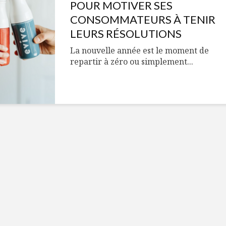
Cantons-de-l’Est
Le snack
POUR MOTIVER SES
s’invitent durant le
tendan
CONSOMMATEURS À TENIR
temps des Fêtes
LEURS RÉSOLUTIONS
Tout baigne dans
10 alime
La nouvelle année est le moment de
l’huile… de Caméline
vitamin
repartir à zéro ou simplement...
pour Chantal Van
à inclur
Winden
alimen