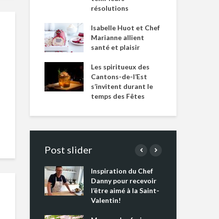
résolutions
Isabelle Huot et Chef
Marianne allient
santé et plaisir
Les spiritueux des
Cantons-de-l’Est
s’invitent durant le
temps des Fêtes
Post slider
Inspiration du Chef
Isa
s s’apprêtent
Danny pour recevoir
Mar
tout un
l’être aimé à la Saint-
san
 !
Valentin!
Les