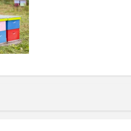
Manger des fraises
Cantons
locales en plein hiver :
s’invite
4 recettes pour les
temps d
intégrer à vos repas
25 no
cet hiver
Tout ba
11 janvier 2022
l’huile…
Evive lance un défi
pour Ch
santé pour motiver
Winde
ses consommateurs à
25 no
tenir leurs
résolutions
11 janvier 2022