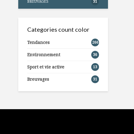
BREUVAGES
31
Categories count color
Tendances
266
Environnement
36
Sport et vie active
13
Breuvages
31