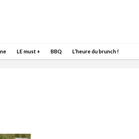
nne
LE must +
BBQ
L’heure du brunch !
Inspiration du Chef
Isabelle
Danny pour recevoir
Mariann
l’être aimé à la Saint-
santé et
Valentin!
17 dé
4 février 2022
Les spir