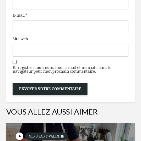
d’olives
mijotés d
E-mail
*
Ragoût de haricots
Les mystè
noirs à la courge
l’odorat
Site web
5 vins parfaits pour
Sexe et…
l’été
condimen
Enregistrer mon nom, mon e-mail et mon site dans le
navigateur pour mon prochain commentaire.
VOUS ALLEZ AUSSI AIMER
MENU SAINT-VALENTIN