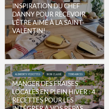
INSPIRATION DU CHEF
DANNY POUR RECEVOIR
L’ÊTRE AIMÉ À LA SAINT-
VALENTIN!
ALIMENTS VEDETTES
NON CLASSÉ
TENDANCES
MANGER DES FRAISES
LOCALES EN PLEIN HIVER : 4
RECETTES POUR LES
INTÉGRER À VOS REPAS...