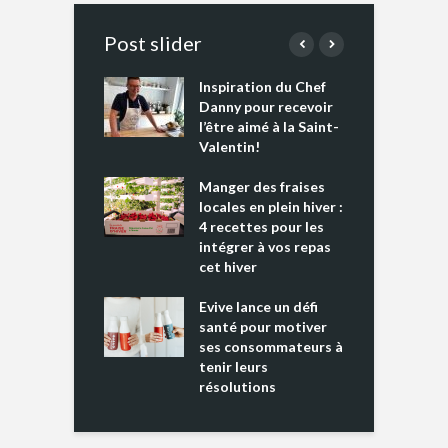
Post slider
Inspiration du Chef
I
es s’apprêtent
Danny pour recevoir
M
e tout un
l’être aimé à la Saint-
s
 » !
Valentin!
L
cking 2 : Une
Manger des fraises
C
nce mondiale
locales en plein hiver :
s
4 recettes pour les
t
intégrer à vos repas
ments riches en
cet hiver
T
ine D
l
ure dans votre
Evive lance un défi
p
ntation
santé pour motiver
ses consommateurs à
tenir leurs
résolutions