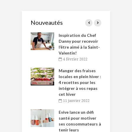
Nouveautés
le Huot et Chef
Inspiration du Chef
I
ne allient
Danny pour recevoir
M
et plaisir
l’être aimé à la Saint-
s
Valentin!
décembre 2021
4 février 2022
iritueux des
L
ns-de-l’Est
Manger des fraises
C
tent durant le
locales en plein hiver :
s
 des Fêtes
4 recettes pour les
t
intégrer à vos repas
novembre 2021
cet hiver
baigne dans
T
11 janvier 2022
e… de Caméline
l
Chantal Van
Evive lance un défi
p
en
santé pour motiver
ses consommateurs à
novembre 2021
tenir leurs