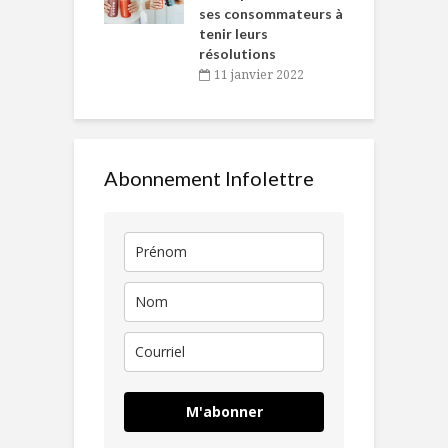
ses consommateurs à
novembre 2021
tenir leurs
résolutions
11 janvier 2022
Abonnement Infolettre
M'abonner