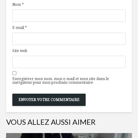
Nom
*
Les 10 tendances
«interdit
de la saine
pouvant 
alimentation en
des rages
2021
alimentai
E-mail
*
Gâteau végétalien
Des marg
au chocolat
nouvelle
générati
Site web
Le snacking 1 : Une
Petit gui
tendance
apprivoise
mondiale
en famille
Enregistrer mon nom, mon e-mail et mon site dans le
navigateur pour mon prochain commentaire.
VOUS ALLEZ AUSSI AIMER