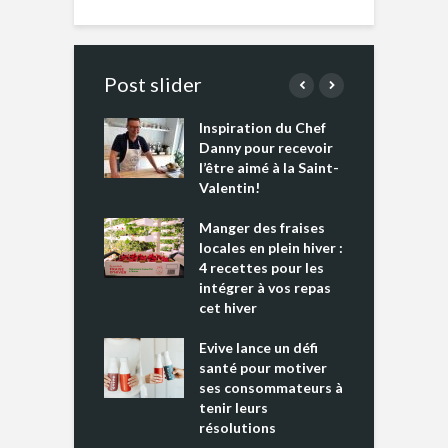
Post slider
Inspiration du Chef
I
es s’apprêtent
Danny pour recevoir
M
e tout un
l’être aimé à la Saint-
s
 » !
Valentin!
L
cking 2 : Une
Manger des fraises
C
nce mondiale
locales en plein hiver :
s
4 recettes pour les
t
intégrer à vos repas
ments riches en
cet hiver
T
ine D
l
ure dans votre
Evive lance un défi
p
ntation
santé pour motiver
ses consommateurs à
tenir leurs
résolutions