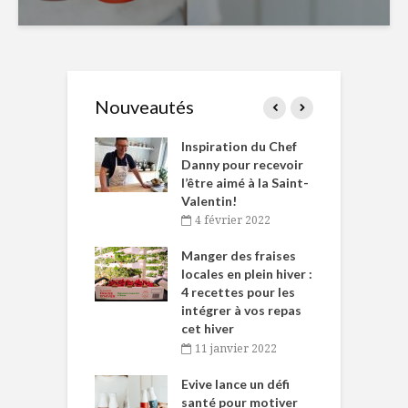
Nouveautés
le Huot et Chef
Inspiration du Chef
I
ne allient
Danny pour recevoir
M
et plaisir
l’être aimé à la Saint-
s
Valentin!
décembre 2021
4 février 2022
iritueux des
L
ns-de-l’Est
Manger des fraises
C
tent durant le
locales en plein hiver :
s
 des Fêtes
4 recettes pour les
t
intégrer à vos repas
novembre 2021
cet hiver
baigne dans
T
11 janvier 2022
e… de Caméline
l
Chantal Van
Evive lance un défi
p
en
santé pour motiver