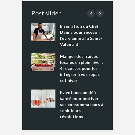
Post slider
Inspiration du Chef
I
es s’apprêtent
Danny pour recevoir
M
e tout un
l’être aimé à la Saint-
s
 » !
Valentin!
L
cking 2 : Une
Manger des fraises
C
nce mondiale
locales en plein hiver :
s
4 recettes pour les
t
intégrer à vos repas
ments riches en
cet hiver
T
ine D
l
ure dans votre
Evive lance un défi
p
ntation
santé pour motiver
ses consommateurs à
tenir leurs
résolutions