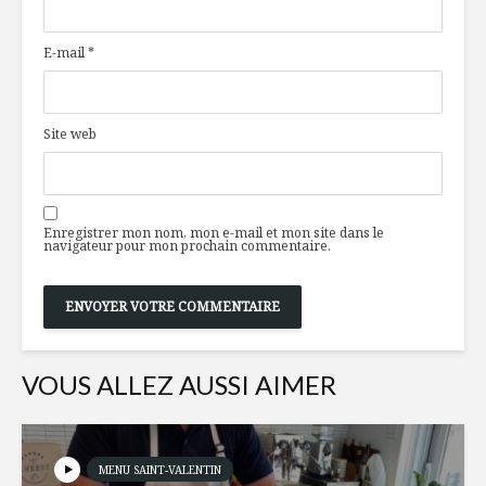
couscous israélien,
remplacer
tomates séchées,
dans nos
E-mail
*
noix de pin
hamburge
BOUCHÉES DE
Tarte au 
PINTADE
et tomat
Site web
CONFITE,
multicolo
OIGNONS
CARAMÉLISÉS
Une lique
au goût d
Enregistrer mon nom, mon e-mail et mon site dans le
La génération
navigateur pour mon prochain commentaire.
perdue… en
alimentation
VOUS ALLEZ AUSSI AIMER
MENU SAINT-VALENTIN