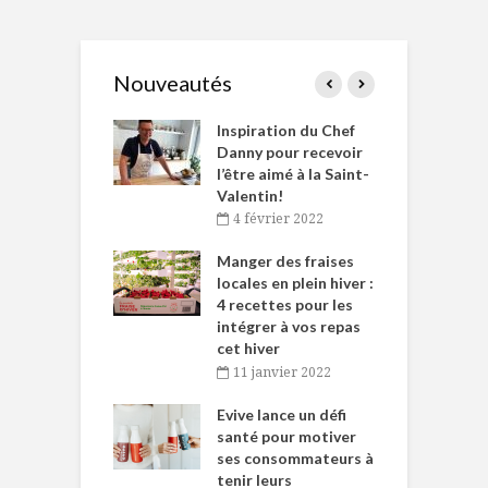
Nouveautés
le Huot et Chef
Inspiration du Chef
I
ne allient
Danny pour recevoir
M
et plaisir
l’être aimé à la Saint-
s
Valentin!
décembre 2021
4 février 2022
iritueux des
L
ns-de-l’Est
Manger des fraises
C
tent durant le
locales en plein hiver :
s
 des Fêtes
4 recettes pour les
t
intégrer à vos repas
novembre 2021
cet hiver
baigne dans
T
11 janvier 2022
e… de Caméline
l
Chantal Van
Evive lance un défi
p
en
santé pour motiver
ses consommateurs à
novembre 2021
tenir leurs