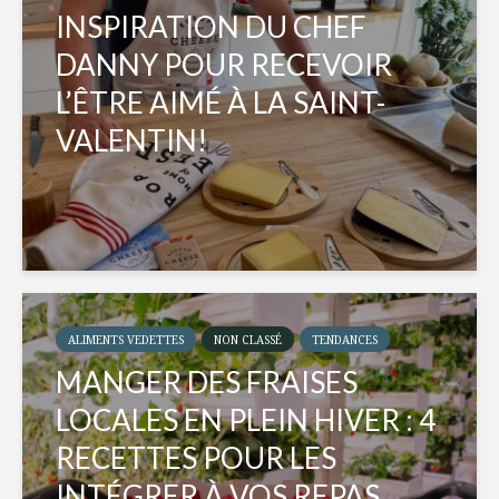
INSPIRATION DU CHEF
DANNY POUR RECEVOIR
L’ÊTRE AIMÉ À LA SAINT-
VALENTIN!
ALIMENTS VEDETTES
NON CLASSÉ
TENDANCES
MANGER DES FRAISES
LOCALES EN PLEIN HIVER : 4
RECETTES POUR LES
INTÉGRER À VOS REPAS...