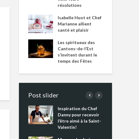
résolutions
Isabelle Huot et Chef
Marianne allient
santé et plaisir
Les spiritueux des
Cantons-de-l’Est
s’invitent durant le
temps des Fêtes
Post slider
Inspiration du Chef
Isa
s s’apprêtent
Danny pour recevoir
Mar
tout un
l’être aimé à la Saint-
san
 !
Valentin!
Les