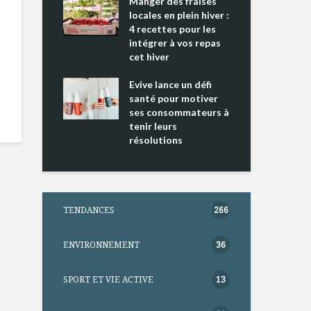
ing 2 : Une
Manger des fraises
Can
ce mondiale
locales en plein hiver :
s’i
4 recettes pour les
te
intégrer à vos repas
nts riches en
cet hiver
Tou
e D
l’h
e dans votre
Evive lance un défi
pou
tation
santé pour motiver
Wi
ses consommateurs à
tenir leurs
résolutions
TENDANCES
266
ENVIRONNEMENT
36
SPORT ET VIE ACTIVE
13