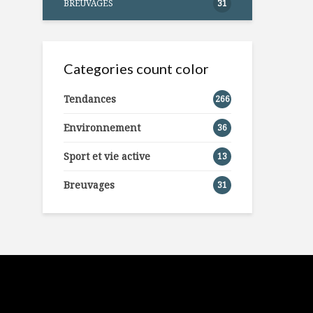
BREUVAGES
31
Categories count color
Tendances
266
Environnement
36
Sport et vie active
13
Breuvages
31