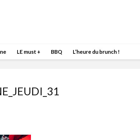
nne
LE must +
BBQ
L’heure du brunch !
E_JEUDI_31
Inspiration du Chef
Isabelle
Danny pour recevoir
Mariann
l’être aimé à la Saint-
santé et
Valentin!
17 dé
4 février 2022
Les spir