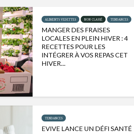
ALIMENTS VEDETTES
NON CLASSÉ
TENDANCES
MANGER DES FRAISES
LOCALES EN PLEIN HIVER : 4
RECETTES POUR LES
INTÉGRER À VOS REPAS CET
HIVER...
Isabelle Huot et Chef
Les
Marianne allient
insecte
santé et plaisir
à faire 
TENDANCES
« buzz »
EVIVE LANCE UN DÉFI SANTÉ
Les spiritueux des