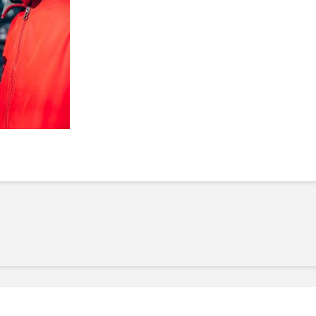
Manger des fraises
Cantons
locales en plein hiver :
s’invite
4 recettes pour les
temps d
intégrer à vos repas
25 no
cet hiver
Tout ba
11 janvier 2022
l’huile…
Evive lance un défi
pour Ch
santé pour motiver
Winde
ses consommateurs à
25 no
tenir leurs
résolutions
11 janvier 2022