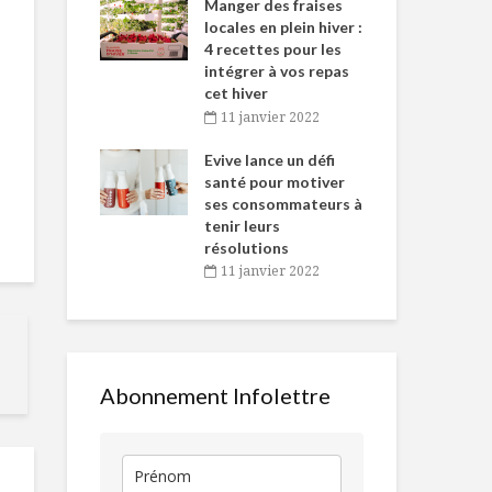
-de-l’Est
Manger des fraises
Can
nt durant le
locales en plein hiver :
s’i
es Fêtes
4 recettes pour les
te
intégrer à vos repas
vembre 2021
2
cet hiver
igne dans
Tou
11 janvier 2022
Au coeur des
Doux carame
 de Caméline
l’h
vertus de la
boire
antal Van
Evive lance un défi
pou
pomme
n
santé pour motiver
Wi
ses consommateurs à
vembre 2021
2
Gâteau « piña
L’aide-cuisin
tenir leurs
colada »
excellence
résolutions
11 janvier 2022
Un p’tit creux sur la
Du tartare e
route : 5
!
suggestions
Abonnement Infolettre