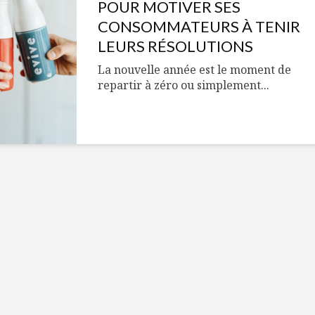
Cantons-de-l’Est
Le snack
POUR MOTIVER SES
s’invitent durant le
tendan
CONSOMMATEURS À TENIR
temps des Fêtes
LEURS RÉSOLUTIONS
Tout baigne dans
10 alime
La nouvelle année est le moment de
l’huile… de Caméline
vitamin
repartir à zéro ou simplement...
pour Chantal Van
à inclur
Winden
alimen