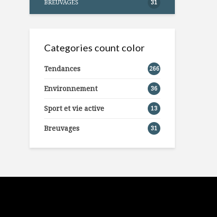
BREUVAGES
31
Categories count color
Tendances
266
Environnement
36
Sport et vie active
13
Breuvages
31