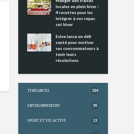
ing 2 : Une
Manger des fraises
Can
ce mondiale
locales en plein hiver :
s’i
4 recettes pour les
te
intégrer à vos repas
nts riches en
cet hiver
Tou
e D
l’h
e dans votre
Evive lance un défi
pou
tation
santé pour motiver
Wi
ses consommateurs à
tenir leurs
résolutions
TENDANCES
266
ENVIRONNEMENT
36
SPORT ET VIE ACTIVE
13