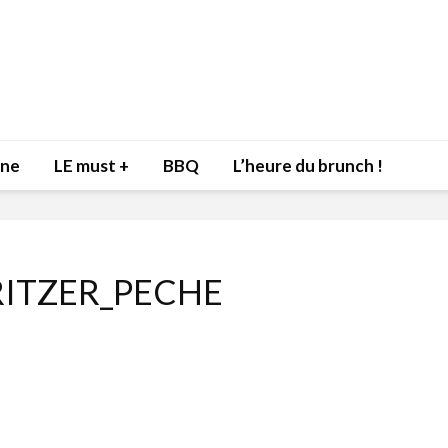
nne
LE must +
BBQ
L’heure du brunch !
RITZER_PECHE
Inspiration du Chef
Isabelle
Danny pour recevoir
Mariann
l’être aimé à la Saint-
santé et
Valentin!
17 dé
4 février 2022
Les spir