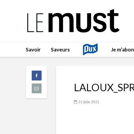
Savoir
Saveurs
Je m’abo
LALOUX_SP
22 juin 2021