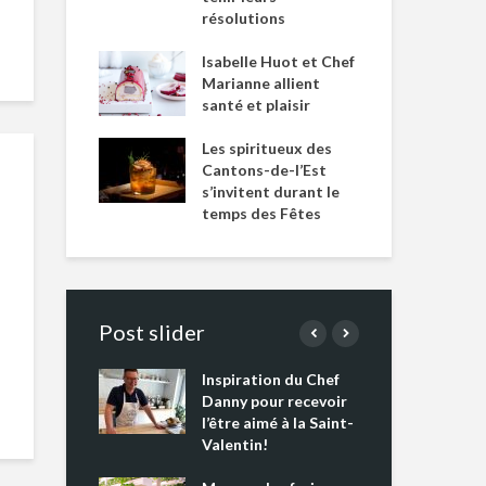
résolutions
Isabelle Huot et Chef
Marianne allient
santé et plaisir
Les spiritueux des
Cantons-de-l’Est
s’invitent durant le
temps des Fêtes
Post slider
Inspiration du Chef
Isa
s s’apprêtent
Danny pour recevoir
Mar
tout un
l’être aimé à la Saint-
san
 !
Valentin!
Les