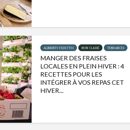
ALIMENTS VEDETTES
NON CLASSÉ
TENDANCES
MANGER DES FRAISES
LOCALES EN PLEIN HIVER : 4
RECETTES POUR LES
INTÉGRER À VOS REPAS CET
HIVER...
Isabelle Huot et Chef
Les
Marianne allient
insecte
santé et plaisir
à faire 
« buzz »
Les spiritueux des