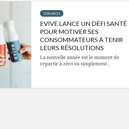
Cantons-de-l’Est
Le snack
s’invitent durant le
tendan
temps des Fêtes
TENDANCES
EVIVE LANCE UN DÉFI SANTÉ
Tout baigne dans
10 alime
l’huile… de Caméline
vitamin
POUR MOTIVER SES
pour Chantal Van
à inclur
CONSOMMATEURS À TENIR
Winden
alimen
LEURS RÉSOLUTIONS
La nouvelle année est le moment de
repartir à zéro ou simplement...