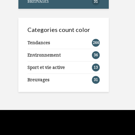
BREUVAGES
31
Categories count color
Tendances
266
Environnement
36
Sport et vie active
13
Breuvages
31