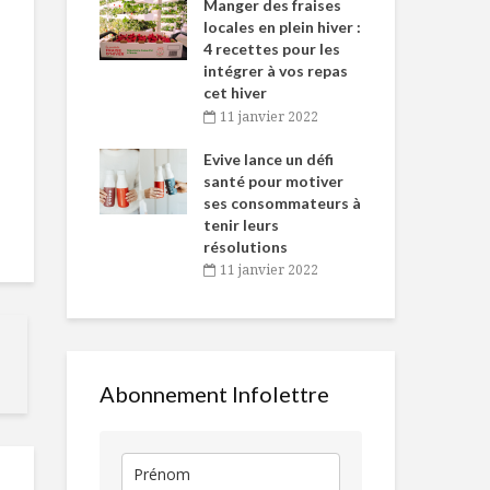
-de-l’Est
Manger des fraises
Can
nt durant le
locales en plein hiver :
s’i
es Fêtes
4 recettes pour les
te
intégrer à vos repas
vembre 2021
2
cet hiver
igne dans
Tou
11 janvier 2022
5 astuces pour
Le design
 de Caméline
l’h
mieux manger
d’emballage 
antal Van
Evive lance un défi
pou
l’art d’être
n
santé pour motiver
Wi
emballant
ses consommateurs à
vembre 2021
2
Tendances de
tenir leurs
consommation des
Osso buco d
résolutions
10 prochaines
et sa gremol
11 janvier 2022
années
5 FAITS QUI VOUS
Sucette de 
FERONT
au maïs et p
CRAQUER POUR
LES ŒUFS
Abonnement Infolettre