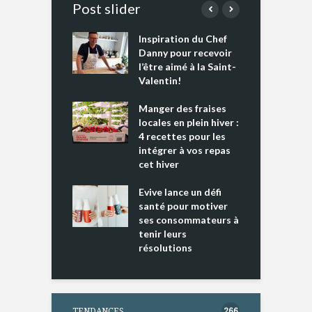
Post slider
Inspiration du Chef
I
es s’apprêtent
Danny pour recevoir
M
e tout un
l’être aimé à la Saint-
s
 » !
Valentin!
L
cking 2 : Une
Manger des fraises
C
nce mondiale
locales en plein hiver :
s
4 recettes pour les
t
intégrer à vos repas
ments riches en
cet hiver
T
ine D
l
ure dans votre
Evive lance un défi
p
ntation
santé pour motiver
ses consommateurs à
tenir leurs
résolutions
TENDANCES
266