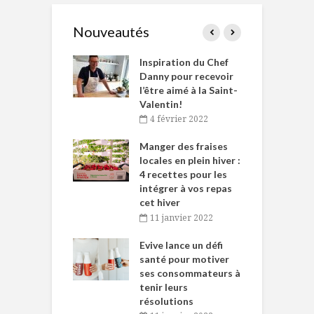
Nouveautés
le Huot et Chef
Inspiration du Chef
I
ne allient
Danny pour recevoir
M
et plaisir
l’être aimé à la Saint-
s
Valentin!
décembre 2021
4 février 2022
iritueux des
L
ns-de-l’Est
Manger des fraises
C
tent durant le
locales en plein hiver :
s
 des Fêtes
4 recettes pour les
t
intégrer à vos repas
novembre 2021
cet hiver
baigne dans
T
11 janvier 2022
e… de Caméline
l
Chantal Van
Evive lance un défi
p
en
santé pour motiver
ses consommateurs à
novembre 2021
tenir leurs
résolutions