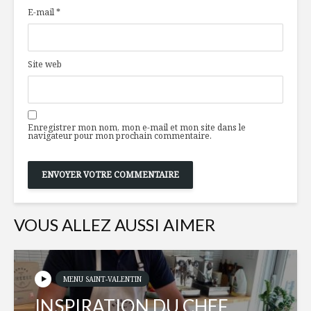
restaurant
le temps 
E-mail
*
Thazard a un
nouveau chef!
TOP 5 de
Site web
L’Oasis des Italiens
boissons
Portorož, Slovénie
réconfort
plus appr
2020
Strøm Spa: de la
Enregistrer mon nom, mon e-mail et mon site dans le
navigateur pour mon prochain commentaire.
découverte
Hot-quin
culturelle à la
cheddar f
conception
courgett
VOUS ALLEZ AUSSI AIMER
MENU SAINT-VALENTIN
INSPIRATION DU CHEF