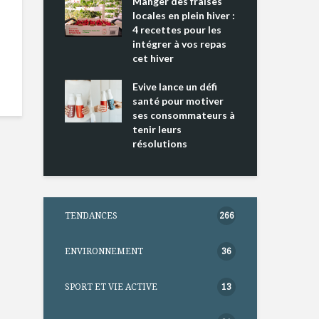
ing 2 : Une
Manger des fraises
Can
ce mondiale
locales en plein hiver :
s’i
4 recettes pour les
te
intégrer à vos repas
nts riches en
cet hiver
Tou
e D
l’h
e dans votre
Evive lance un défi
pou
tation
santé pour motiver
Wi
ses consommateurs à
tenir leurs
résolutions
TENDANCES
266
ENVIRONNEMENT
36
SPORT ET VIE ACTIVE
13