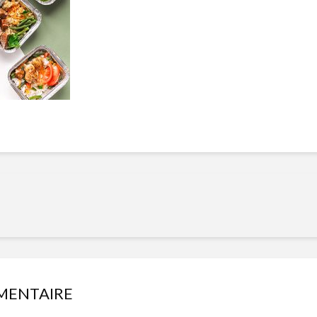
Manger des fraises
Cantons
locales en plein hiver :
s’invite
4 recettes pour les
temps d
intégrer à vos repas
25 no
cet hiver
Tout ba
11 janvier 2022
l’huile…
Evive lance un défi
pour Ch
santé pour motiver
Winde
ses consommateurs à
25 no
tenir leurs
résolutions
11 janvier 2022
MENTAIRE