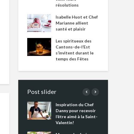
résolutions
Isabelle Huot et Chef
Marianne allient
santé et plaisir
Les spiritueux des
Cantons-de-l’Est
s’invitent durant le
temps des Fêtes
Post slider
Inspiration du Chef
Isa
s s’apprêtent
Danny pour recevoir
Mar
tout un
l’être aimé à la Saint-
san
 !
Valentin!
Les