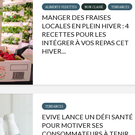
ALIMENTS VEDETTES
NON CLASSÉ
TENDANCES
MANGER DES FRAISES
LOCALES EN PLEIN HIVER : 4
RECETTES POUR LES
INTÉGRER À VOS REPAS CET
HIVER...
Isabelle Huot et Chef
Les
TENDANCES
Marianne allient
insecte
EVIVE LANCE UN DÉFI SANTÉ
santé et plaisir
à faire 
« buzz »
POUR MOTIVER SES
Les spiritueux des
CONSOMMATEURS À TENIR