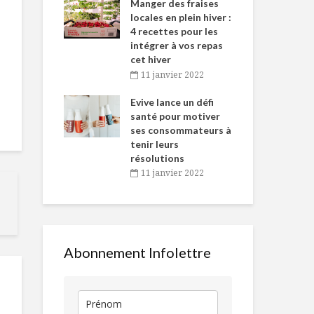
-de-l’Est
Manger des fraises
Can
nt durant le
locales en plein hiver :
s’i
es Fêtes
4 recettes pour les
te
intégrer à vos repas
vembre 2021
2
cet hiver
igne dans
Tou
11 janvier 2022
Supersorbet
Le pain : un 
 de Caméline
l’h
fraises vanille
santé ?
antal Van
Evive lance un défi
pou
n
santé pour motiver
Wi
ses consommateurs à
vembre 2021
2
La
Coffret des 
tenir leurs
thermothérapie:
Disaronno!
résolutions
plongez dans un
11 janvier 2022
rituel aux bienfaits
actifs
5 idées de
décoration p
Ça « champignonne
patio!
» au Québec !
Abonnement Infolettre