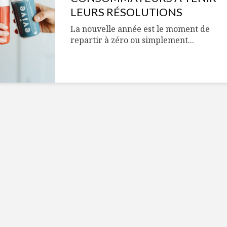
Cantons-de-l’Est
Le snack
LEURS RÉSOLUTIONS
s’invitent durant le
tendan
temps des Fêtes
La nouvelle année est le moment de
repartir à zéro ou simplement...
Tout baigne dans
10 alime
l’huile… de Caméline
vitamin
pour Chantal Van
à inclur
Winden
alimen