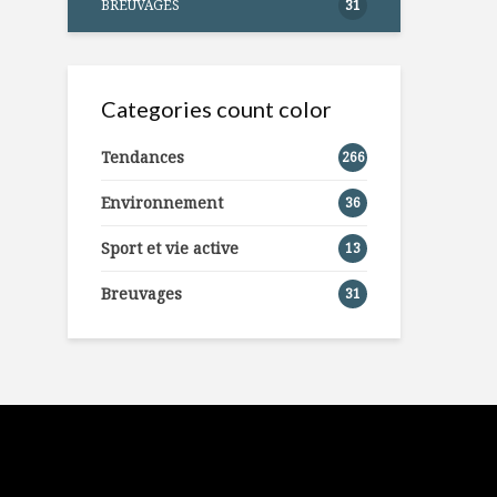
BREUVAGES
31
Categories count color
Tendances
266
Environnement
36
Sport et vie active
13
Breuvages
31