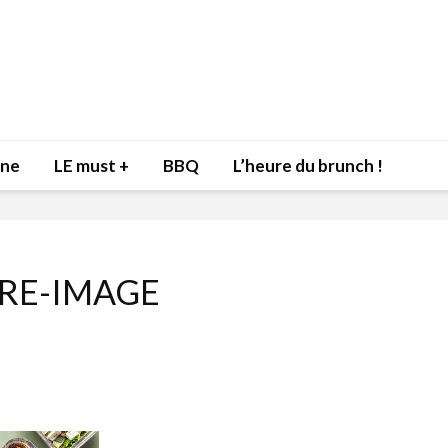
nne
LE must +
BBQ
L’heure du brunch !
RE-IMAGE
Inspiration du Chef
Isabelle
Danny pour recevoir
Mariann
l’être aimé à la Saint-
santé et
Valentin!
17 dé
4 février 2022
Les spir