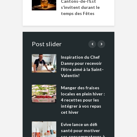
Cantons-de-l’Est
s’invitent durant le
temps des Fêtes
Post slider
Inspiration du Chef
I
es s’apprêtent
Danny pour recevoir
M
e tout un
l’être aimé à la Saint-
s
 » !
Valentin!
L
cking 2 : Une
Manger des fraises
C
nce mondiale
locales en plein hiver :
s
4 recettes pour les
t
intégrer à vos repas
ments riches en
cet hiver
T
ine D
l
ure dans votre
Evive lance un défi
p
ntation
santé pour motiver
ses consommateurs à