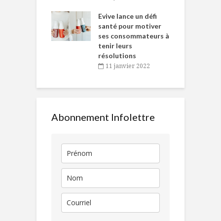
e… de Caméline
l
Chantal Van
Evive lance un défi
p
en
santé pour motiver
ses consommateurs à
novembre 2021
tenir leurs
résolutions
11 janvier 2022
Abonnement Infolettre