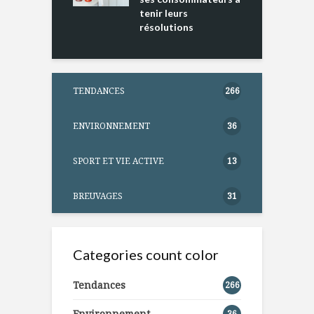
tenir leurs
résolutions
TENDANCES
266
ENVIRONNEMENT
36
SPORT ET VIE ACTIVE
13
BREUVAGES
31
Categories count color
Tendances
266
Environnement
36