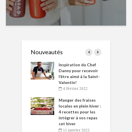
Nouveautés
le Huot et Chef
Inspiration du Chef
I
ne allient
Danny pour recevoir
M
et plaisir
l’être aimé à la Saint-
s
Valentin!
décembre 2021
4 février 2022
iritueux des
L
ns-de-l’Est
Manger des fraises
C
tent durant le
locales en plein hiver :
s
 des Fêtes
4 recettes pour les
t
intégrer à vos repas
novembre 2021
cet hiver
baigne dans
T
11 janvier 2022