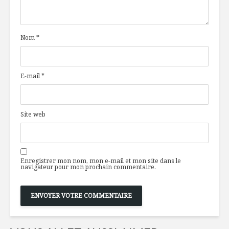
dans l’assiette… et
l’aliment
à la cafétéria du
l’exercic
bureau!
sauver vo
Nom
*
Daniel Germain, un
Invitez le
gars ordinaire au
Québec à 
rêve
E-mail
*
extraordinaire
Edamame: 
Démystifier la cave
hauteme
à vin
nutritive
Site web
Enregistrer mon nom, mon e-mail et mon site dans le
navigateur pour mon prochain commentaire.