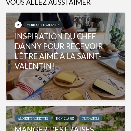
VOUS ALLEZ AUSSI AIMER
MENU SAINT-VALENTIN
INSPIRATION DU CHEF
DANNY POUR RECEVOIR
L’ÊTRE AIMÉ À LA SAINT-
VALENTIN!
ALIMENTS VEDETTES
NON CLASSÉ
TENDANCES
MANGER DES FRAISES