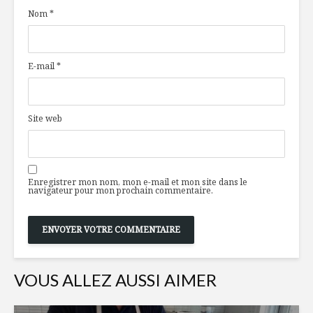
disponibles en
chouchous
Nom
*
temps de crise
LE CHOLESTÉROL :
TOP 5 de
E-mail
*
VISAGE À DEUX
boissons
FACES
réconfort
plus appr
Duo huile d’olive et
2020
Site web
vinaigre
balsamique
Cheveux d
mangues e
Enregistrer mon nom, mon e-mail et mon site dans le
navigateur pour mon prochain commentaire.
VOUS ALLEZ AUSSI AIMER