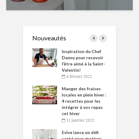
Nouveautés
le Huot et Chef
Inspiration du Chef
I
ne allient
Danny pour recevoir
M
et plaisir
l’être aimé à la Saint-
s
Valentin!
décembre 2021
4 février 2022
iritueux des
L
ns-de-l’Est
Manger des fraises
C
tent durant le
locales en plein hiver :
s
 des Fêtes
4 recettes pour les
t
intégrer à vos repas
novembre 2021
cet hiver
baigne dans
T
11 janvier 2022
e… de Caméline
l
Chantal Van
Evive lance un défi
p
en
santé pour motiver