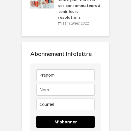
ses consommateurs à
novembre 2021
tenir leurs
résolutions
11 janvier 2022
Abonnement Infolettre
M'abonner