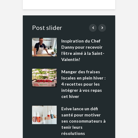
Post slider
Inspiration du Chef
I
es s’apprêtent
Danny pour recevoir
M
e tout un
l’être aimé à la Saint-
s
 » !
Valentin!
L
cking 2 : Une
Manger des fraises
C
nce mondiale
locales en plein hiver :
s
4 recettes pour les
t
intégrer à vos repas
ments riches en
cet hiver
T
ine D
l
ure dans votre
Evive lance un défi
p
ntation
santé pour motiver
ses consommateurs à
tenir leurs
résolutions