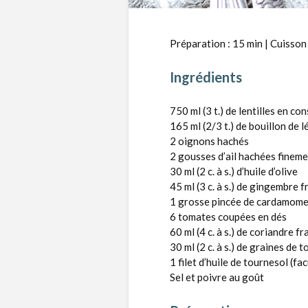
Préparation : 15 min | Cuisson 
Ingrédients
750 ml (3 t.) de lentilles en co
165 ml (2/3 t.) de bouillon de 
2 oignons hachés
2 gousses d’ail hachées finem
30 ml (2 c. à s.) d’huile d’olive
45 ml (3 c. à s.) de gingembre f
1 grosse pincée de cardamom
6 tomates coupées en dés
60 ml (4 c. à s.) de coriandre f
30 ml (2 c. à s.) de graines de 
1 filet d’huile de tournesol (fac
Sel et poivre au goût