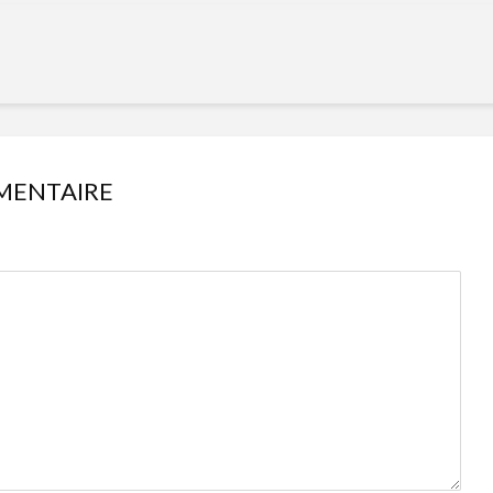
MENTAIRE
Isabelle Huot et Chef
Les
Marianne allient
insecte
santé et plaisir
à faire 
« buzz »
Les spiritueux des