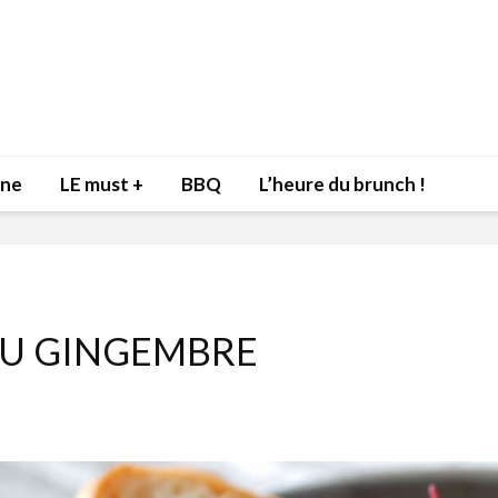
nne
LE must +
BBQ
L’heure du brunch !
AU GINGEMBRE
Inspiration du Chef
Isabelle
Danny pour recevoir
Mariann
l’être aimé à la Saint-
santé et
Valentin!
17 dé
4 février 2022
Les spir