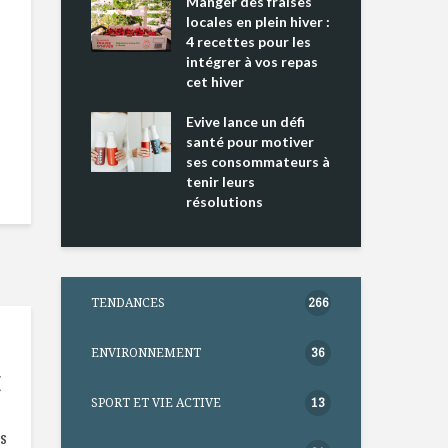
ing 2 : Une
Manger des fraises
Can
ce mondiale
locales en plein hiver :
s’i
4 recettes pour les
te
intégrer à vos repas
nts riches en
cet hiver
Tou
e D
l’h
e dans votre
Evive lance un défi
pou
tation
santé pour motiver
Wi
ses consommateurs à
tenir leurs
résolutions
TENDANCES
266
ENVIRONNEMENT
36
E
SPORT ET VIE ACTIVE
13
s