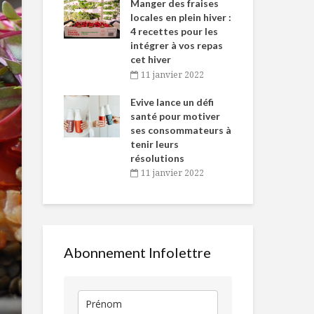
-de-l’Est
Manger des fraises
Can
nt durant le
locales en plein hiver :
s’i
es Fêtes
4 recettes pour les
te
intégrer à vos repas
vembre 2021
2
La beauté par les
Infuser son 
cet hiver
aliments
igne dans
Tou
11 janvier 2022
 de Caméline
l’h
antal Van
Evive lance un défi
pou
Merci maman
Toujours
n
santé pour motiver
Wi
disponibles 
ses consommateurs à
vembre 2021
2
temps de cri
tenir leurs
résolutions
Producteur d’ici :
Le ramassag
11 janvier 2022
Ferme Jules Côté
l’épicerie 1 :
et Fils
tendance qui
rester
Abonnement Infolettre