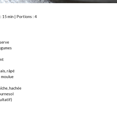
: 15 min | Portions : 4
nserve
légumes
ent
rais, râpé
e moulue
raîche, hachée
tournesol
ultatif)