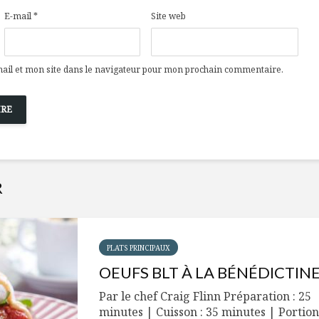
Cantons-de-l’Est
Le snack
s’invitent durant le
tendan
E-mail
*
Site web
temps des Fêtes
Tout baigne dans
10 alime
il et mon site dans le navigateur pour mon prochain commentaire.
l’huile… de Caméline
vitamin
pour Chantal Van
à inclur
Winden
alimen
R
PLATS PRINCIPAUX
OEUFS BLT À LA BÉNÉDICTIN
Par le chef Craig Flinn Préparation : 25
minutes | Cuisson : 35 minutes | Portion