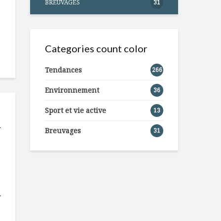
BREUVAGES
31
Categories count color
Tendances
266
Environnement
36
Sport et vie active
13
T
Breuvages
31
.