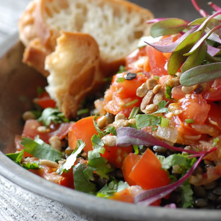
Manger des fraises
Cantons
locales en plein hiver :
s’invite
4 recettes pour les
temps d
intégrer à vos repas
25 no
cet hiver
Tout ba
11 janvier 2022
l’huile…
Evive lance un défi
pour Ch
santé pour motiver
Winde
ses consommateurs à
25 no
tenir leurs
résolutions
11 janvier 2022