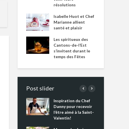
résolutions
Isabelle Huot et Chef
Marianne allient
santé et plaisir
Les spiritueux des
Cantons-de-l’Est
s’invitent durant le
temps des Fêtes
Post slider
Inspiration du Chef
Isa
s s’apprêtent
Danny pour recevoir
Mar
tout un
l’être aimé à la Saint-
san
 !
Valentin!
Les