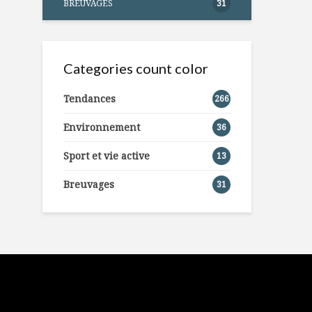
BREUVAGES
31
Categories count color
Tendances
266
Environnement
36
Sport et vie active
13
Breuvages
31