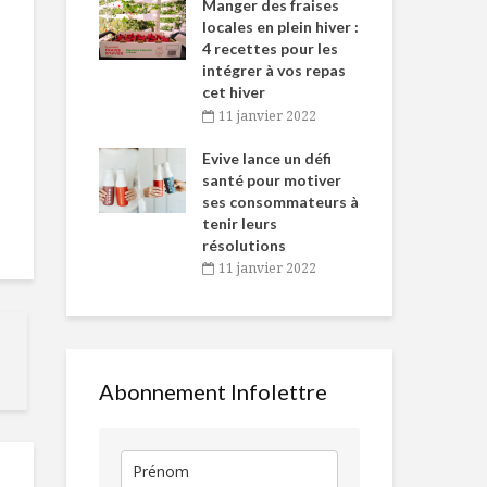
-de-l’Est
Manger des fraises
Can
nt durant le
locales en plein hiver :
s’i
es Fêtes
4 recettes pour les
te
intégrer à vos repas
vembre 2021
2
cet hiver
igne dans
Tou
11 janvier 2022
Passionné des
La stevia, un
 de Caméline
l’h
saveurs, amoureux
plante pour 
antal Van
Evive lance un défi
pou
du Québec
sucrer le bec
n
santé pour motiver
Wi
ses consommateurs à
vembre 2021
2
Dix mythes (à vous
Champagne
tenir leurs
rappeler lors de
d’exception
résolutions
votre prochaine
11 janvier 2022
visite à l’épicerie)
6 trucs étud
Les 8 grandes
chouchous !
tendances
mondiales en
alimentation
Abonnement Infolettre