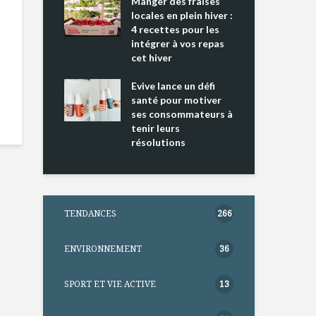
ing 2 : Une
Manger des fraises
Can
ce mondiale
locales en plein hiver :
s’i
4 recettes pour les
te
intégrer à vos repas
nts riches en
cet hiver
Tou
e D
l’h
e dans votre
Evive lance un défi
pou
tation
santé pour motiver
Wi
ses consommateurs à
tenir leurs
résolutions
TENDANCES
266
ENVIRONNEMENT
36
SPORT ET VIE ACTIVE
13