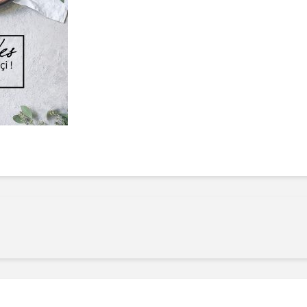
Manger des fraises
Cantons
locales en plein hiver :
s’invite
4 recettes pour les
temps d
intégrer à vos repas
25 no
cet hiver
Tout ba
11 janvier 2022
l’huile…
Evive lance un défi
pour Ch
santé pour motiver
Winde
ses consommateurs à
25 no
tenir leurs
résolutions
11 janvier 2022