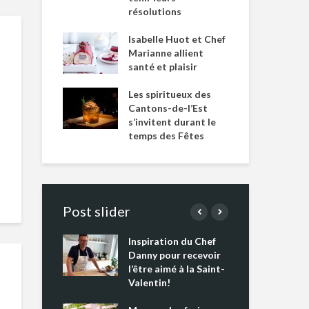
résolutions
Isabelle Huot et Chef
Marianne allient
santé et plaisir
Les spiritueux des
Cantons-de-l’Est
s’invitent durant le
temps des Fêtes
Post slider
Inspiration du Chef
Isa
s s’apprêtent
Danny pour recevoir
Mar
tout un
l’être aimé à la Saint-
san
 !
Valentin!
Les