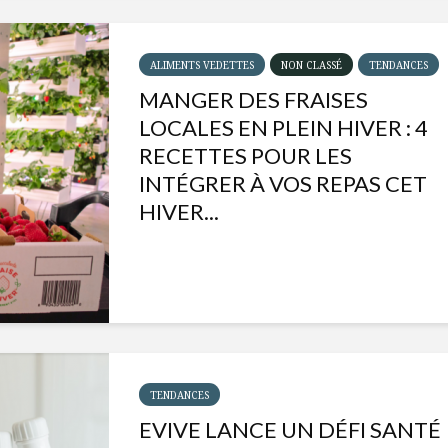
ALIMENTS VEDETTES
NON CLASSÉ
TENDANCES
MANGER DES FRAISES
LOCALES EN PLEIN HIVER : 4
RECETTES POUR LES
INTÉGRER À VOS REPAS CET
HIVER...
Isabelle Huot et Chef
Les
Marianne allient
insecte
santé et plaisir
à faire 
TENDANCES
« buzz »
EVIVE LANCE UN DÉFI SANTÉ
Les spiritueux des