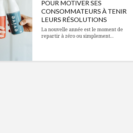
Cantons-de-l’Est
Le snack
POUR MOTIVER SES
s’invitent durant le
tendan
CONSOMMATEURS À TENIR
temps des Fêtes
LEURS RÉSOLUTIONS
Tout baigne dans
10 alime
La nouvelle année est le moment de
l’huile… de Caméline
vitamin
repartir à zéro ou simplement...
pour Chantal Van
à inclur
Winden
alimen