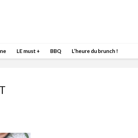
nne
LE must +
BBQ
L’heure du brunch !
T
Inspiration du Chef
Isabelle
Danny pour recevoir
Mariann
l’être aimé à la Saint-
santé et
Valentin!
17 dé
4 février 2022
Les spir