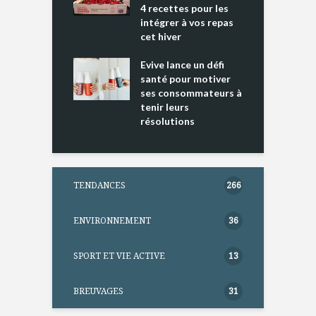
4 recettes pour les
t
intégrer à vos repas
ments riches en
cet hiver
T
ine D
l
ure dans votre
Evive lance un défi
p
ntation
santé pour motiver
ses consommateurs à
tenir leurs
résolutions
TENDANCES
266
ENVIRONNEMENT
36
SPORT ET VIE ACTIVE
13
BREUVAGES
31