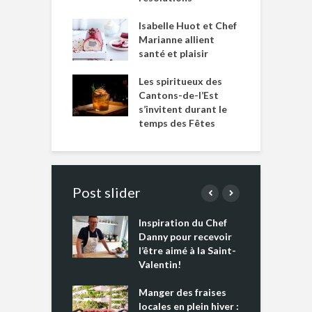
Isabelle Huot et Chef
Marianne allient
santé et plaisir
Les spiritueux des
Cantons-de-l’Est
s’invitent durant le
temps des Fêtes
Post slider
Inspiration du Chef
I
es s’apprêtent
Danny pour recevoir
M
e tout un
l’être aimé à la Saint-
s
 » !
Valentin!
L
cking 2 : Une
Manger des fraises
C
nce mondiale
locales en plein hiver :
s