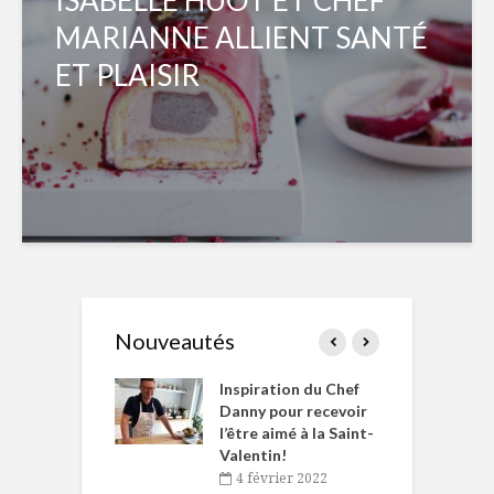
MARIANNE ALLIENT SANTÉ
ET PLAISIR
Nouveautés
le Huot et Chef
Inspiration du Chef
I
ne allient
Danny pour recevoir
M
et plaisir
l’être aimé à la Saint-
s
Valentin!
décembre 2021
4 février 2022