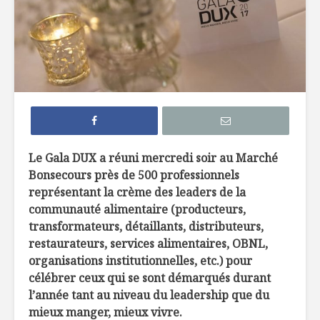
7 façons de
6 tendan
remplacer le pain
dans not
dans nos
assiette 
hamburgers
La crème 
TOP 10 des
menthe, c
meilleures
pour les 
microbrasseries au
Québec à
Belles ini
Le Gala DUX a réuni mercredi soir au Marché
découvrir !
d’ici
Bonsecours près de 500 professionnels
représentant la crème des leaders de la
Osez les flambés !
communauté alimentaire (producteurs,
transformateurs, détaillants, distributeurs,
restaurateurs, services alimentaires, OBNL,
organisations institutionnelles, etc.) pour
célébrer ceux qui se sont démarqués durant
l’année tant au niveau du leadership que du
mieux manger, mieux vivre.