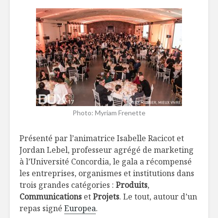
6 tendances
Qu’est-ce
dans notre
boit cet é
assiette en 2020
Percée des
Patrimoi
produits de
culinaire
l’érable chez la
: un hérit
Reine
évolution
Salade de riz au
Belles ini
kale
d’ici
Photo: Myriam Frenette
Présenté par l’animatrice Isabelle Racicot et
Jordan Lebel, professeur agrégé de marketing
à l’Université Concordia, le gala a récompensé
les entreprises, organismes et institutions dans
trois grandes catégories :
Produits
,
Communications
et
Projets
. Le tout, autour d’un
repas signé
Europea
.