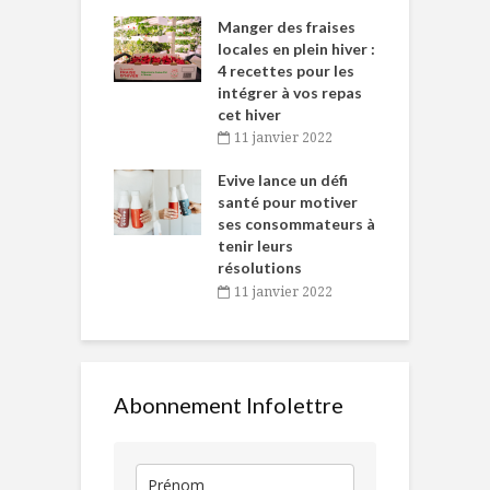
iritueux des
L
ns-de-l’Est
Manger des fraises
C
tent durant le
locales en plein hiver :
s
 des Fêtes
4 recettes pour les
t
intégrer à vos repas
novembre 2021
cet hiver
baigne dans
T
11 janvier 2022
e… de Caméline
l
Chantal Van
Evive lance un défi
p
en
santé pour motiver
ses consommateurs à
novembre 2021
tenir leurs
résolutions
11 janvier 2022
Abonnement Infolettre