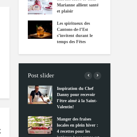
Marianne allient santé
et plaisir
Les spiritueux des
Cantons-de-l’Est
s’invitent durant le
temps des Fêtes
Post slider
tes s’apprêtent
Inspiration du Chef
Isa
out un « buzz »
Danny pour recevoir
Mar
l’être aimé à la Saint-
et p
Valentin!
ing 2 : Une
Les
e mondiale
Manger des fraises
Can
locales en plein hiver :
s’i
É
4 recettes pour les
tem