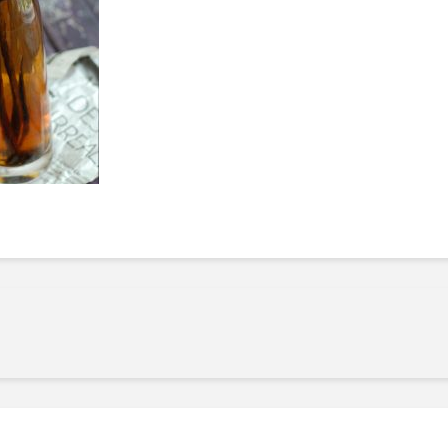
Manger des fraises
Cantons-
locales en plein hiver :
s’inviten
4 recettes pour les
temps de
intégrer à vos repas cet
25 nove
hiver
Tout bai
11 janvier 2022
l’huile…
Evive lance un défi
pour Ch
santé pour motiver ses
Winden
consommateurs à tenir
25 nove
leurs résolutions
11 janvier 2022