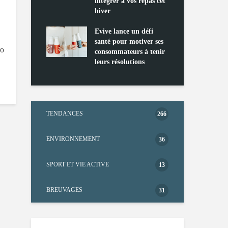
ts riches en
intégrer à vos repas cet
 D
hiver
Tou
 dans votre
l’h
ation
Evive lance un défi
pou
santé pour motiver ses
Wi
ro
consommateurs à tenir
leurs résolutions
TENDANCES
266
ENVIRONNEMENT
36
SPORT ET VIE ACTIVE
13
BREUVAGES
31