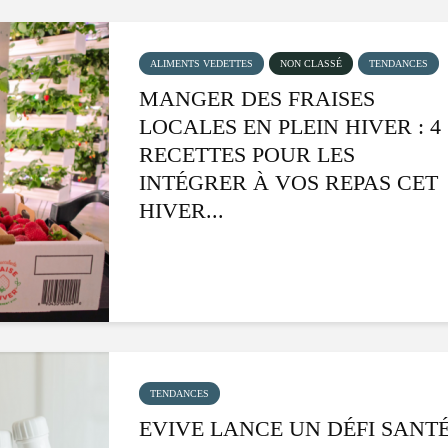
ALIMENTS VEDETTES
NON CLASSÉ
TENDANCES
MANGER DES FRAISES
LOCALES EN PLEIN HIVER : 4
RECETTES POUR LES
INTÉGRER À VOS REPAS CET
HIVER...
Isabelle Huot et Chef
Les insec
Marianne allient santé
à faire t
et plaisir
!
Les spiritueux des
Le snack
Cantons-de-l’Est
tendanc
TENDANCES
s’invitent durant le
EVIVE LANCE UN DÉFI SANT
temps des Fêtes