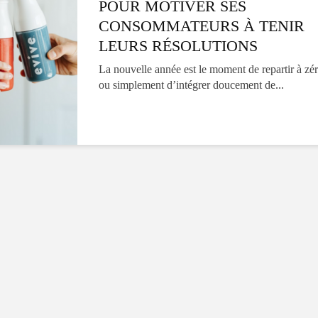
10 alimen
POUR MOTIVER SES
Tout baigne dans
vitamine
CONSOMMATEURS À TENIR
l’huile… de Caméline
à inclure
LEURS RÉSOLUTIONS
pour Chantal Van
aliment
Winden
La nouvelle année est le moment de repartir à zé
ou simplement d’intégrer doucement de...