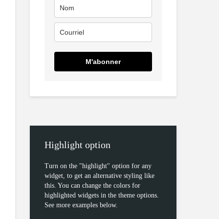
M'abonner
Highlight option
Turn on the "highlight" option for any
widget, to get an alternative styling like
this. You can change the colors for
highlighted widgets in the theme options.
See more examples below.