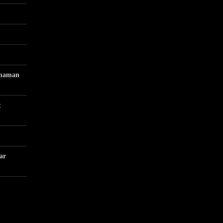
 maman
t
ar