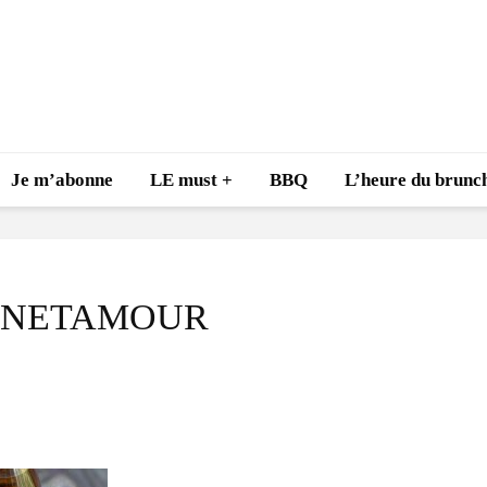
Je m’abonne
LE must +
BBQ
L’heure du brunch
INETAMOUR
Inspiration du Chef
Isabelle
Danny pour recevoir
Marianne
l’être aimé à la Saint-
et plaisir
Valentin!
17 déce
4 février 2022
Les spiri