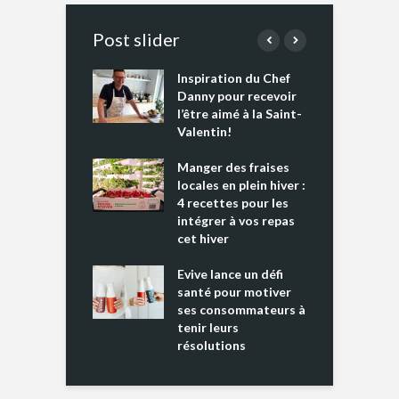
Post slider
Inspiration du Chef
I
es s’apprêtent
Danny pour recevoir
M
e tout un
l’être aimé à la Saint-
s
 » !
Valentin!
L
cking 2 : Une
Manger des fraises
C
nce mondiale
locales en plein hiver :
s
4 recettes pour les
t
intégrer à vos repas
ments riches en
cet hiver
T
ine D
l
ure dans votre
Evive lance un défi
p
ntation
santé pour motiver
ses consommateurs à
tenir leurs
résolutions