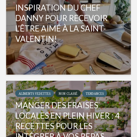
INSPIRATION DU CHEF
DANNY POUR RECEVOIR
L’ÊTRE AIMÉ À LA SAINT-
VALENTIN!
ALIMENTS VEDETTES
NON CLASSÉ
TENDANCES
MANGER DES FRAISES
LOCALES EN PLEIN HIVER : 4
RECETTES POUR LES
INTÉGRER À VOS REPAS...