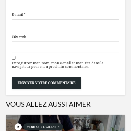
comme héritage
revampée
Terminal!
E-mail
*
Mini burger de
Un succès
poulet effiloché et
Grande M
salade de choux
must !
Site web
Isabelle Huot,
Dites oui
de l’éducation à la
whisky!
nutrition
Enregistrer mon nom, mon e-mail et mon site dans le
navigateur pour mon prochain commentaire.
VOUS ALLEZ AUSSI AIMER
MENU SAINT-VALENTIN