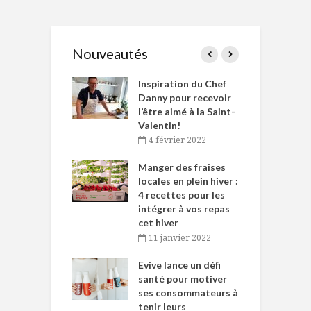
Nouveautés
le Huot et Chef
Inspiration du Chef
I
ne allient
Danny pour recevoir
M
et plaisir
l’être aimé à la Saint-
s
Valentin!
décembre 2021
4 février 2022
iritueux des
L
ns-de-l’Est
Manger des fraises
C
tent durant le
locales en plein hiver :
s
 des Fêtes
4 recettes pour les
t
intégrer à vos repas
novembre 2021
cet hiver
baigne dans
T
11 janvier 2022
e… de Caméline
l
Chantal Van
Evive lance un défi
p
en
santé pour motiver
ses consommateurs à
novembre 2021
tenir leurs