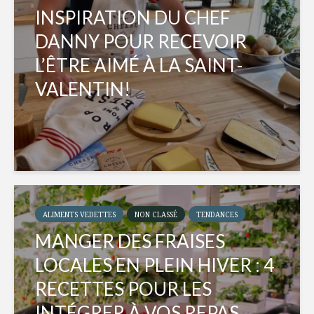
INSPIRATION DU CHEF
DANNY POUR RECEVOIR
L’ÊTRE AIMÉ À LA SAINT-
VALENTIN!
ALIMENTS VEDETTES
NON CLASSÉ
TENDANCES
MANGER DES FRAISES
LOCALES EN PLEIN HIVER : 4
RECETTES POUR LES
INTÉGRER À VOS REPAS...