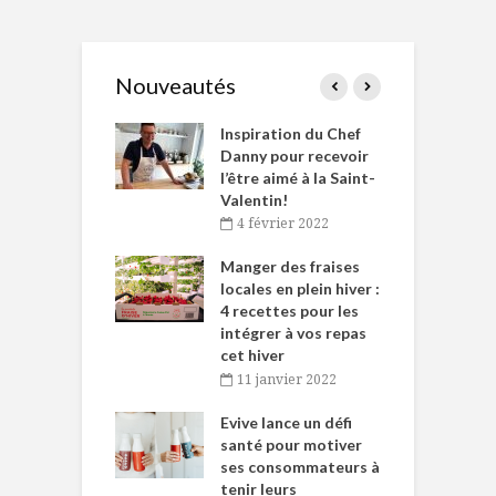
Nouveautés
le Huot et Chef
Inspiration du Chef
I
ne allient
Danny pour recevoir
M
et plaisir
l’être aimé à la Saint-
s
Valentin!
décembre 2021
4 février 2022
iritueux des
L
ns-de-l’Est
Manger des fraises
C
tent durant le
locales en plein hiver :
s
 des Fêtes
4 recettes pour les
t
intégrer à vos repas
novembre 2021
cet hiver
baigne dans
T
11 janvier 2022
e… de Caméline
l
Chantal Van
Evive lance un défi
p
en
santé pour motiver
ses consommateurs à
novembre 2021
tenir leurs