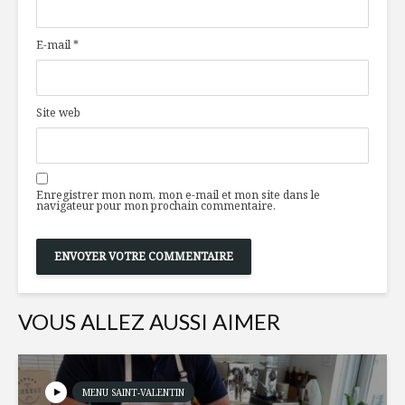
répond à vos
nutrition
questions
ces alime
E-mail
*
rapporten
Pensez global,
pensez
Belles ini
développement
d’ici
Site web
durable !
Un plateau de
Le Québe
fromages
pleine ré
Enregistrer mon nom, mon e-mail et mon site dans le
vachement bon et
alimentai
navigateur pour mon prochain commentaire.
beau!
VOUS ALLEZ AUSSI AIMER
MENU SAINT-VALENTIN