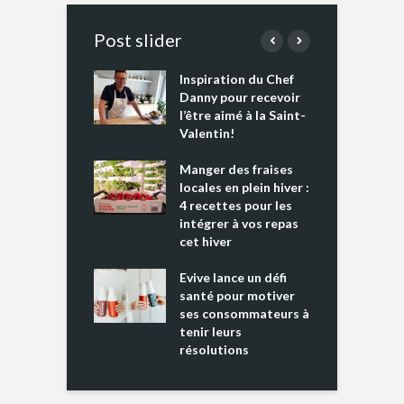
Post slider
Inspiration du Chef
I
es s’apprêtent
Danny pour recevoir
M
e tout un
l’être aimé à la Saint-
s
 » !
Valentin!
L
cking 2 : Une
Manger des fraises
C
nce mondiale
locales en plein hiver :
s
4 recettes pour les
t
intégrer à vos repas
ments riches en
cet hiver
T
ine D
l
ure dans votre
Evive lance un défi
p
ntation
santé pour motiver
ses consommateurs à
tenir leurs
résolutions