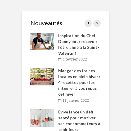
Nouveautés
le Huot et Chef
Inspiration du Chef
I
ne allient
Danny pour recevoir
M
et plaisir
l’être aimé à la Saint-
s
Valentin!
décembre 2021
4 février 2022
iritueux des
L
ns-de-l’Est
Manger des fraises
C
tent durant le
locales en plein hiver :
s
 des Fêtes
4 recettes pour les
t
intégrer à vos repas
novembre 2021
cet hiver
baigne dans
T
11 janvier 2022
e… de Caméline
l
Chantal Van
Evive lance un défi
p
en
santé pour motiver
ses consommateurs à
novembre 2021
tenir leurs