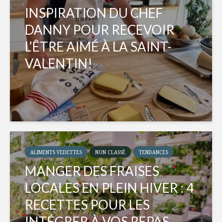
INSPIRATION DU CHEF
DANNY POUR RECEVOIR
L’ÊTRE AIMÉ À LA SAINT-
VALENTIN!
ALIMENTS VEDETTES
NON CLASSÉ
TENDANCES
MANGER DES FRAISES
LOCALES EN PLEIN HIVER : 4
RECETTES POUR LES
INTÉGRER À VOS REPAS...