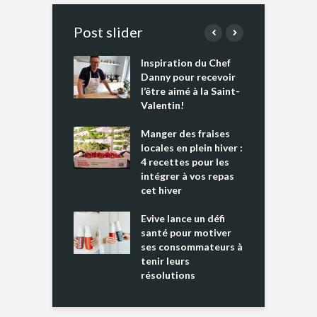
Post slider
Inspiration du Chef
I
es s’apprêtent
Danny pour recevoir
M
e tout un
l’être aimé à la Saint-
s
 » !
Valentin!
L
cking 2 : Une
Manger des fraises
C
nce mondiale
locales en plein hiver :
s
4 recettes pour les
t
intégrer à vos repas
ments riches en
cet hiver
T
ine D
l
ure dans votre
Evive lance un défi
p
ntation
santé pour motiver
ses consommateurs à
tenir leurs
résolutions