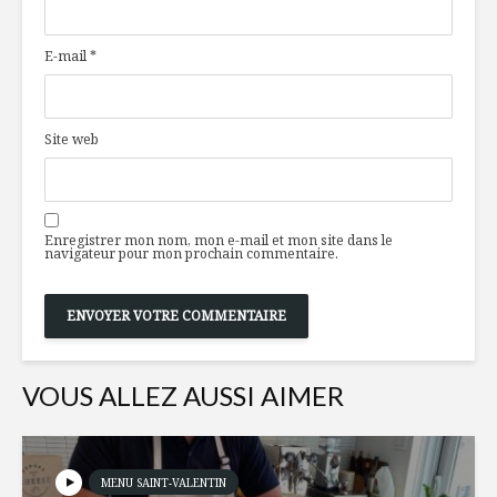
végétarien au tofu
citron
E-mail
*
Le goût sucré de la
Comment 
bonne action
pandémie
COVID -1
Site web
accéléré l
Gratin aux fruits
livraison
des champs
autonome
produits 
– Partie 2
Enregistrer mon nom, mon e-mail et mon site dans le
navigateur pour mon prochain commentaire.
robots et
limites
Une temp
nos verres
VOUS ALLEZ AUSSI AIMER
MENU SAINT-VALENTIN