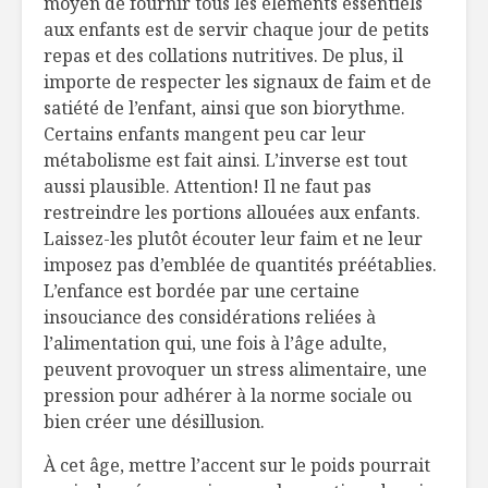
moyen de fournir tous les éléments essentiels
aux enfants est de servir chaque jour de petits
Gaspillage et
Le cannab
repas et des collations nutritives. De plus, il
opulence
notre ass
importe de respecter les signaux de faim et de
alimentaires
Partie 1
satiété de l’enfant, ainsi que son biorythme.
Un chocolat chaud
Fondue a
Certains enfants mangent peu car leur
pour la cause
aromatisé
métabolisme est fait ainsi. L’inverse est tout
bière
aussi plausible. Attention! Il ne faut pas
restreindre les portions allouées aux enfants.
Laissez-les plutôt écouter leur faim et ne leur
imposez pas d’emblée de quantités préétablies.
L’enfance est bordée par une certaine
insouciance des considérations reliées à
l’alimentation qui, une fois à l’âge adulte,
peuvent provoquer un stress alimentaire, une
pression pour adhérer à la norme sociale ou
bien créer une désillusion.
À cet âge, mettre l’accent sur le poids pourrait