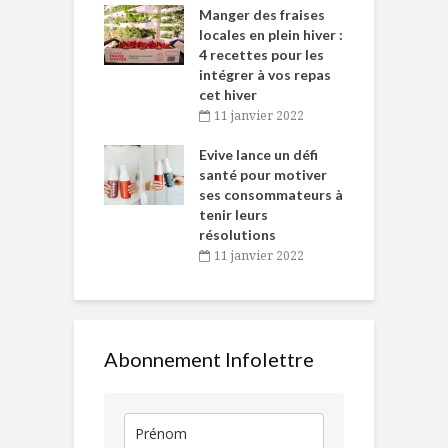
ns-de-l’Est
Manger des fraises
C
tent durant le
locales en plein hiver :
s
 des Fêtes
4 recettes pour les
t
intégrer à vos repas
novembre 2021
cet hiver
baigne dans
T
11 janvier 2022
e… de Caméline
l
Chantal Van
Evive lance un défi
p
en
santé pour motiver
ses consommateurs à
novembre 2021
tenir leurs
résolutions
11 janvier 2022
Abonnement Infolettre