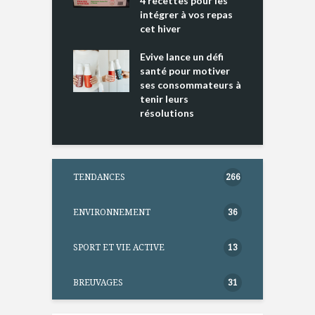
4 recettes pour les
t
intégrer à vos repas
ments riches en
cet hiver
T
ine D
l
ure dans votre
Evive lance un défi
p
ntation
santé pour motiver
ses consommateurs à
tenir leurs
résolutions
TENDANCES
266
ENVIRONNEMENT
36
SPORT ET VIE ACTIVE
13
BREUVAGES
31