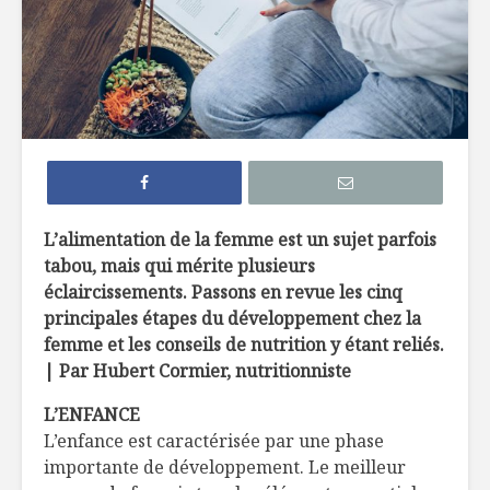
Efficaces, les
Comment 
remèdes de grand-
le sucre 
mère?
ses recet
Edamame: la fève
Sans glut
hautement
sabot
nutritive
La créatine, poudre
À l’épicer
L’alimentation de la femme est un sujet parfois
miracle ?
une nutri
tabou, mais qui mérite plusieurs
éclaircissements. Passons en revue les cinq
principales étapes du développement chez la
femme et les conseils de nutrition y étant reliés.
| Par Hubert Cormier, nutritionniste
L’ENFANCE
L’enfance est caractérisée par une phase
Salade de
Poulet au 
concombre aux
grecque s
importante de développement. Le meilleur
crevettes
épices