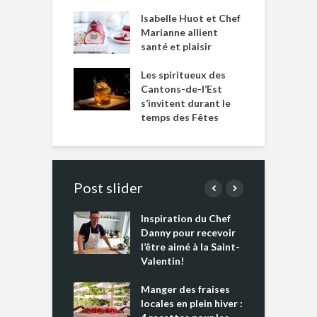
Isabelle Huot et Chef
Marianne allient
santé et plaisir
Les spiritueux des
Cantons-de-l’Est
s’invitent durant le
temps des Fêtes
Post slider
Inspiration du Chef
I
es s’apprêtent
Danny pour recevoir
M
e tout un
l’être aimé à la Saint-
s
 » !
Valentin!
L
cking 2 : Une
Manger des fraises
C
nce mondiale
locales en plein hiver :
s