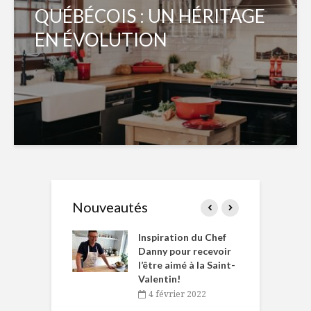
QUÉBÉCOIS : UN HÉRITAGE
EN ÉVOLUTION
Nouveautés
le Huot et Chef
Inspiration du Chef
I
ne allient
Danny pour recevoir
M
et plaisir
l’être aimé à la Saint-
s
Valentin!
décembre 2021
4 février 2022
iritueux des
L