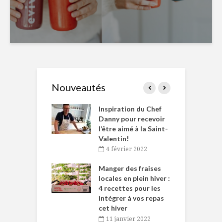
Nouveautés
le Huot et Chef
Inspiration du Chef
I
ne allient
Danny pour recevoir
M
et plaisir
l’être aimé à la Saint-
s
Valentin!
décembre 2021
4 février 2022
iritueux des
L
ns-de-l’Est
Manger des fraises
C
tent durant le
locales en plein hiver :
s
 des Fêtes
4 recettes pour les
t
intégrer à vos repas
novembre 2021
cet hiver
baigne dans
T
11 janvier 2022