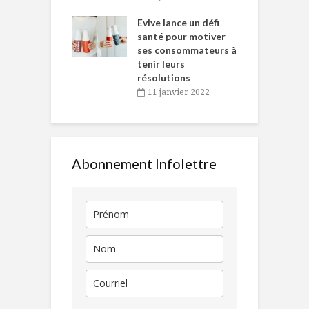
e… de Caméline
l
Chantal Van
Evive lance un défi
p
en
santé pour motiver
ses consommateurs à
novembre 2021
tenir leurs
résolutions
11 janvier 2022
Abonnement Infolettre