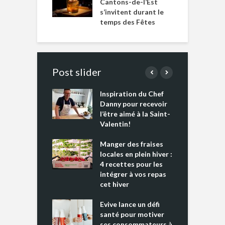
Cantons-de-l’Est
s’invitent durant le
temps des Fêtes
Post slider
Inspiration du Chef
I
es s’apprêtent
Danny pour recevoir
M
e tout un
l’être aimé à la Saint-
s
 » !
Valentin!
L
cking 2 : Une
Manger des fraises
C
nce mondiale
locales en plein hiver :
s
4 recettes pour les
t
intégrer à vos repas
ments riches en
cet hiver
T
ine D
l
ure dans votre
Evive lance un défi
p
ntation
santé pour motiver
ses consommateurs à