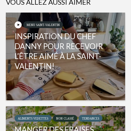
VOUS ALLEZ AUSSI AIMER
MENU SAINT-VALENTIN
INSPIRATION DU CHEF
DANNY POUR RECEVOIR
L’ÊTRE AIMÉ À LA SAINT-
VALENTIN!
ALIMENTS VEDETTES
NON CLASSÉ
TENDANCES
MANGER DES FRAISES