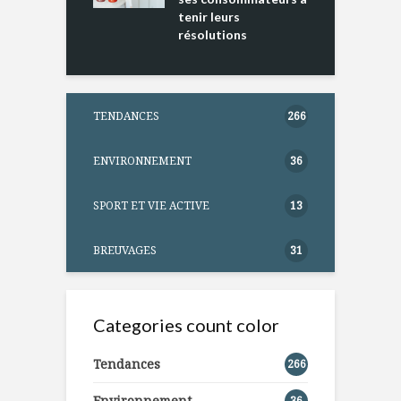
tenir leurs
résolutions
TENDANCES
266
ENVIRONNEMENT
36
SPORT ET VIE ACTIVE
13
BREUVAGES
31
Categories count color
Tendances
266
Environnement
36