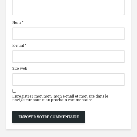
champignons
culinaire
sauvages
: un hérit
évolution
Nom
*
Marinade au thé
vert
Coffret d
Disaronn
E-mail
*
Ananas à la
menthe
Poulet au
de Xérès 
Site web
Enregistrer mon nom, mon e-mail et mon site dans le
navigateur pour mon prochain commentaire.