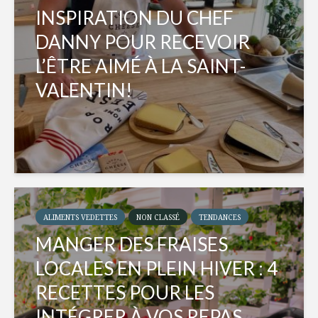
INSPIRATION DU CHEF
DANNY POUR RECEVOIR
L’ÊTRE AIMÉ À LA SAINT-
VALENTIN!
ALIMENTS VEDETTES
NON CLASSÉ
TENDANCES
MANGER DES FRAISES
LOCALES EN PLEIN HIVER : 4
RECETTES POUR LES
INTÉGRER À VOS REPAS...