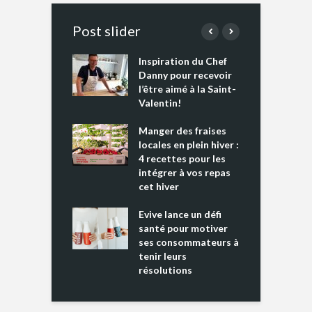
Post slider
Inspiration du Chef
I
es s’apprêtent
Danny pour recevoir
M
e tout un
l’être aimé à la Saint-
s
 » !
Valentin!
L
cking 2 : Une
Manger des fraises
C
nce mondiale
locales en plein hiver :
s
4 recettes pour les
t
intégrer à vos repas
ments riches en
cet hiver
T
ine D
l
ure dans votre
Evive lance un défi
p
ntation
santé pour motiver
ses consommateurs à
tenir leurs
résolutions