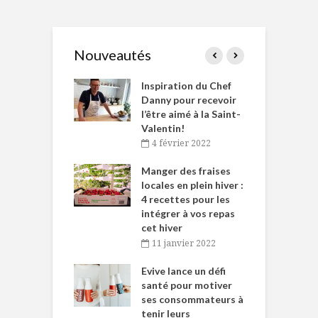
Nouveautés
le Huot et Chef
Inspiration du Chef
I
ne allient
Danny pour recevoir
M
et plaisir
l’être aimé à la Saint-
s
Valentin!
décembre 2021
4 février 2022
iritueux des
L
ns-de-l’Est
Manger des fraises
C
tent durant le
locales en plein hiver :
s
 des Fêtes
4 recettes pour les
t
intégrer à vos repas
novembre 2021
cet hiver
baigne dans
T
11 janvier 2022
e… de Caméline
l
Chantal Van
Evive lance un défi
p
en
santé pour motiver
ses consommateurs à
novembre 2021
tenir leurs