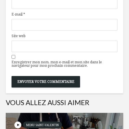
font peur
E-mail
*
Les enfants ont-ils
Jus vert a
besoin de lait ?
pomme, c
gingembr
Site web
citron
6 trucs étudiants
chouchous !
Les antio
l’envers d
Enregistrer mon nom, mon e-mail et mon site dans le
navigateur pour mon prochain commentaire.
VOUS ALLEZ AUSSI AIMER
MENU SAINT-VALENTIN