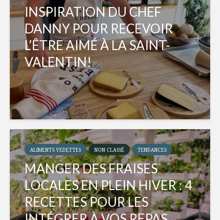
INSPIRATION DU CHEF
DANNY POUR RECEVOIR
L’ÊTRE AIMÉ À LA SAINT-
VALENTIN!
ALIMENTS VEDETTES
NON CLASSÉ
TENDANCES
MANGER DES FRAISES
LOCALES EN PLEIN HIVER : 4
RECETTES POUR LES
INTÉGRER À VOS REPAS...