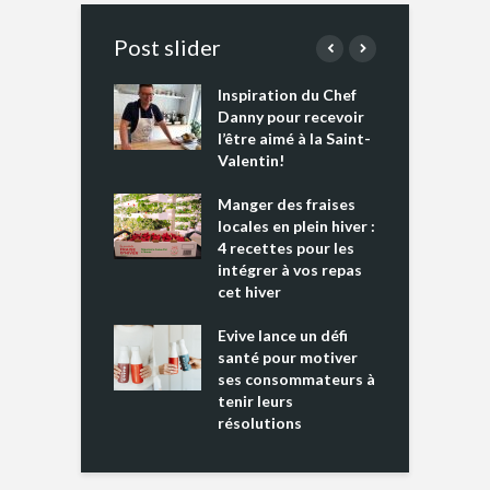
Post slider
Inspiration du Chef
I
es s’apprêtent
Danny pour recevoir
M
e tout un
l’être aimé à la Saint-
s
 » !
Valentin!
L
cking 2 : Une
Manger des fraises
C
nce mondiale
locales en plein hiver :
s
4 recettes pour les
t
intégrer à vos repas
ments riches en
cet hiver
T
ine D
l
ure dans votre
Evive lance un défi
p
ntation
santé pour motiver
ses consommateurs à
tenir leurs
résolutions