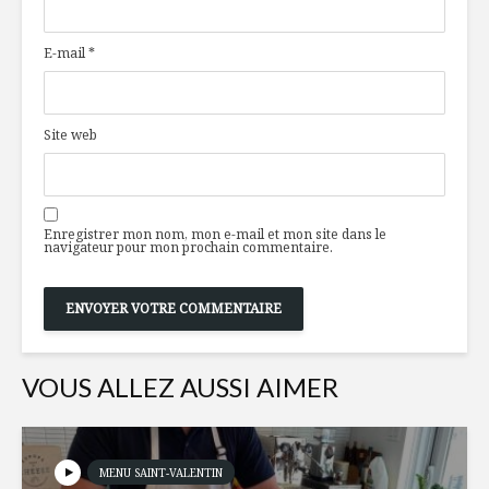
lactose, une
alimentat
mutation
tous
E-mail
*
génétique!
Bruschet
Collation et coup
végépâté
de barre d’après-
à la bett
Site web
midi
L’Oasis de
Mijoté de
Portorož,
crevettes et
Enregistrer mon nom, mon e-mail et mon site dans le
poires, liqueur
navigateur pour mon prochain commentaire.
anisée et poivre
rose
VOUS ALLEZ AUSSI AIMER
MENU SAINT-VALENTIN