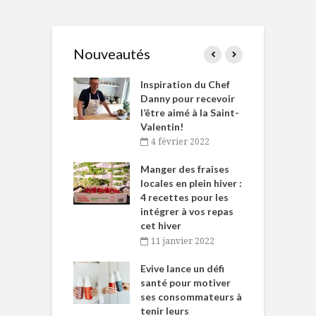
Nouveautés
le Huot et Chef
Inspiration du Chef
I
ne allient
Danny pour recevoir
M
et plaisir
l’être aimé à la Saint-
s
Valentin!
décembre 2021
4 février 2022
iritueux des
L
ns-de-l’Est
Manger des fraises
C
tent durant le
locales en plein hiver :
s
 des Fêtes
4 recettes pour les
t
intégrer à vos repas
novembre 2021
cet hiver
baigne dans
T
11 janvier 2022
e… de Caméline
l
Chantal Van
Evive lance un défi
p
en
santé pour motiver
ses consommateurs à
novembre 2021
tenir leurs