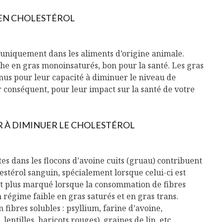
E EN CHOLESTÉROL
t uniquement dans les aliments d’origine animale.
che en gras monoinsaturés, bon pour la santé. Les gras
us pour leur capacité à diminuer le niveau de
r conséquent, pour leur impact sur la santé de votre
ER À DIMINUER LE CHOLESTÉROL
tes dans les flocons d’avoine cuits (gruau) contribuent
estérol sanguin, spécialement lorsque celui-ci est
Isabelle Huot et Chef
Les
Marianne allient
insecte
ant plus marqué lorsque la consommation de fibres
santé et plaisir
à faire 
 régime faible en gras saturés et en gras trans.
« buzz »
 fibres solubles : psyllium, farine d’avoine,
Les spiritueux des
lentilles, haricots rouges), graines de lin, etc.