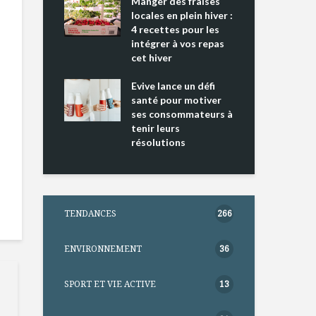
ing 2 : Une
Manger des fraises
Can
ce mondiale
locales en plein hiver :
s’i
4 recettes pour les
te
intégrer à vos repas
nts riches en
cet hiver
Tou
e D
l’h
e dans votre
Evive lance un défi
pou
tation
santé pour motiver
Wi
ses consommateurs à
tenir leurs
résolutions
TENDANCES
266
ENVIRONNEMENT
36
SPORT ET VIE ACTIVE
13