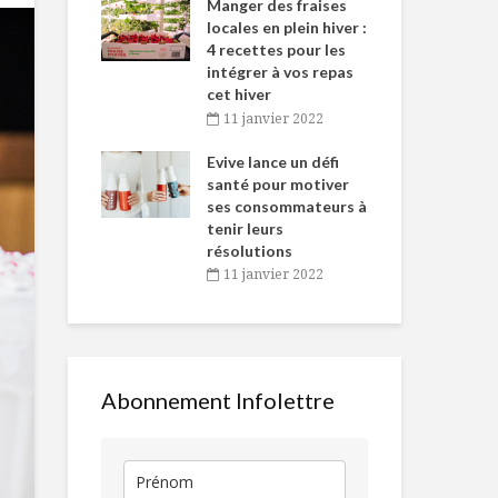
-de-l’Est
Manger des fraises
Can
nt durant le
locales en plein hiver :
s’i
es Fêtes
4 recettes pour les
te
intégrer à vos repas
vembre 2021
2
cet hiver
igne dans
Tou
11 janvier 2022
 de Caméline
l’h
Plus de 100
Combattre l
antal Van
Evive lance un défi
pou
nouvelles recettes
carences
n
santé pour motiver
Wi
100% porc!
hivernales
ses consommateurs à
vembre 2021
2
tenir leurs
5 emballages
L’emballage :
résolutions
emballants – 26
transformat
11 janvier 2022
juillet
nécessaire
Ratatouille à
La courge à 
l’année
meilleur
Abonnement Infolettre