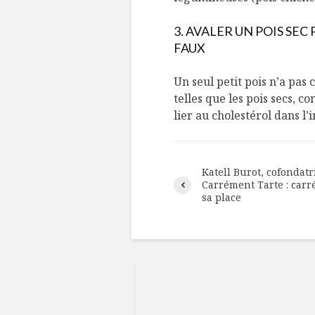
3. AVALER UN POIS SE
FAUX
Un seul petit pois n’a pas
telles que les pois secs, c
lier au cholestérol dans l
Katell Burot, cofondatr
Carrément Tarte : carr
sa place