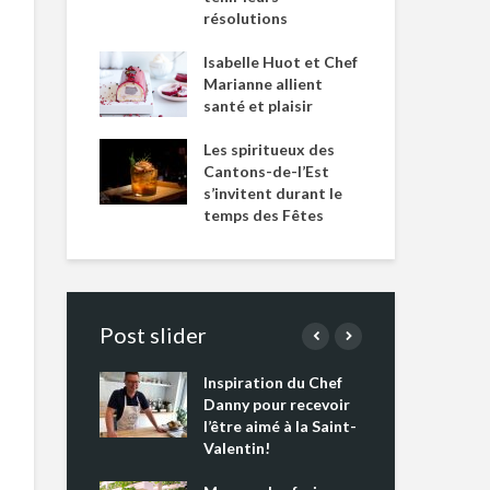
résolutions
Isabelle Huot et Chef
Marianne allient
santé et plaisir
Les spiritueux des
Cantons-de-l’Est
s’invitent durant le
temps des Fêtes
Post slider
Inspiration du Chef
Isa
s s’apprêtent
Danny pour recevoir
Mar
tout un
l’être aimé à la Saint-
san
 !
Valentin!
Les