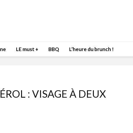
nne
LE must +
BBQ
L’heure du brunch !
ÉROL : VISAGE À DEUX
Inspiration du Chef
Isabelle
Danny pour recevoir
Mariann
l’être aimé à la Saint-
santé et
Valentin!
17 dé
4 février 2022
Les spir