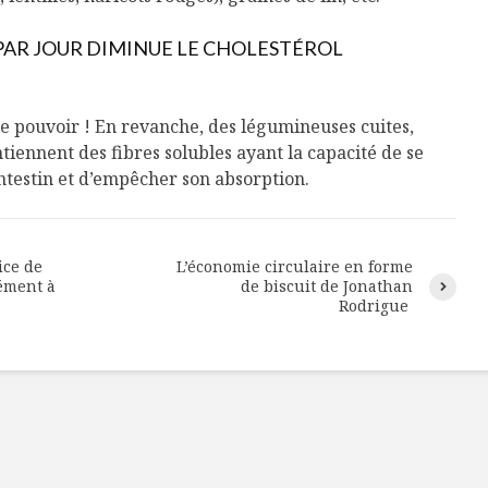
Cantons-de-l’Est
Le snack
s’invitent durant le
tendan
temps des Fêtes
C PAR JOUR DIMINUE LE CHOLESTÉROL
Tout baigne dans
10 alime
l’huile… de Caméline
vitamin
 ce pouvoir ! En revanche, des légumineuses cuites,
pour Chantal Van
à inclur
ontiennent des fibres solubles ayant la capacité de se
Winden
alimen
’intestin et d’empêcher son absorption.
ice de
L’économie circulaire en forme
ément à
de biscuit de Jonathan
Rodrigue