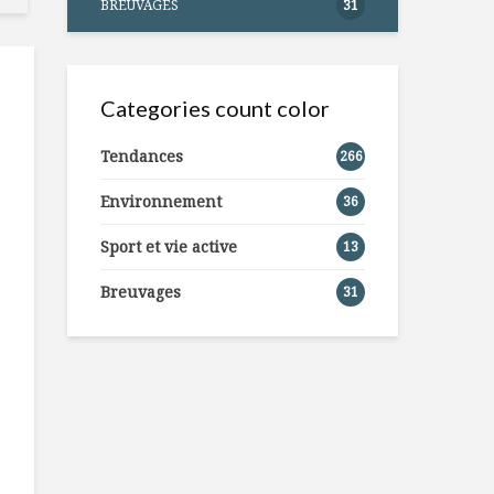
BREUVAGES
31
Categories count color
Tendances
266
Environnement
36
Sport et vie active
13
Breuvages
31