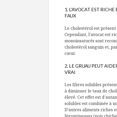
1. L’AVOCAT EST RICH
FAUX
Le cholestérol est présen
Cependant, l’avocat est ri
monoinsaturés sont reconn
cholestérol sanguin et, pa
cœur.
2. LE GRUAU PEUT AID
VRAI
Les fibres solubles présen
à diminuer le taux de chol
élevé. Cet effet est d’aut
solubles est combinée à un
D’autres aliments riches en
légumineuses (pois chiche, 