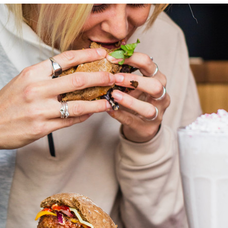
Manger des fraises
Cantons
locales en plein hiver :
s’invite
4 recettes pour les
temps d
intégrer à vos repas
25 no
cet hiver
Tout ba
11 janvier 2022
l’huile…
Evive lance un défi
pour Ch
santé pour motiver
Winde
ses consommateurs à
25 no
tenir leurs
résolutions
11 janvier 2022