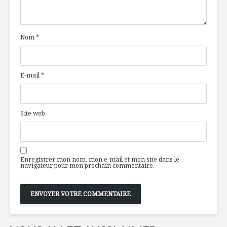
saucisses et bacon
Nom
*
Bouchées de pain
À l’épicer
de viande
Marc Her
E-mail
*
Cocotte d’œufs
Prenez le
aux champignons
avec la r
et kale
fromages 
Site web
Enregistrer mon nom, mon e-mail et mon site dans le
navigateur pour mon prochain commentaire.