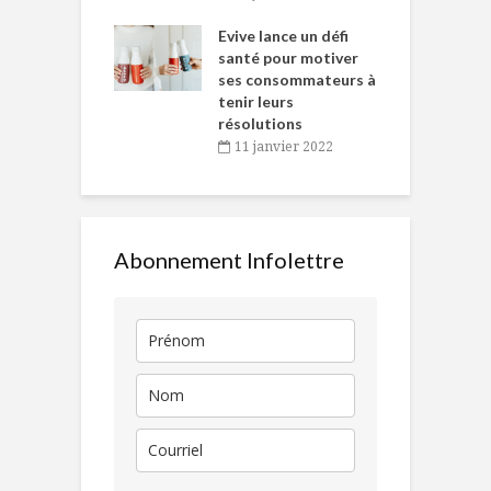
e… de Caméline
l
Chantal Van
Evive lance un défi
p
en
santé pour motiver
ses consommateurs à
novembre 2021
tenir leurs
résolutions
11 janvier 2022
Abonnement Infolettre