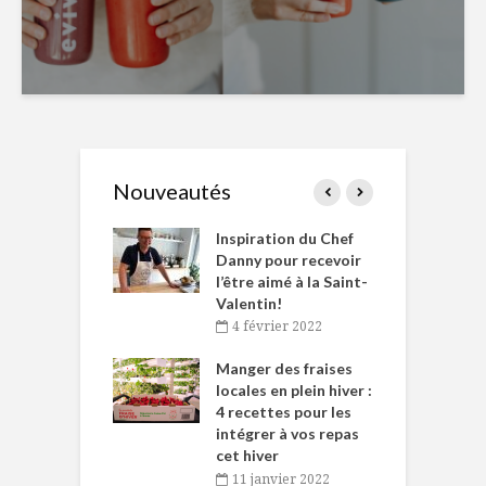
Nouveautés
le Huot et Chef
Inspiration du Chef
I
ne allient
Danny pour recevoir
M
et plaisir
l’être aimé à la Saint-
s
Valentin!
décembre 2021
4 février 2022
iritueux des
L
ns-de-l’Est
Manger des fraises
C
tent durant le
locales en plein hiver :
s
 des Fêtes
4 recettes pour les
t
intégrer à vos repas
novembre 2021
cet hiver
baigne dans
T
11 janvier 2022