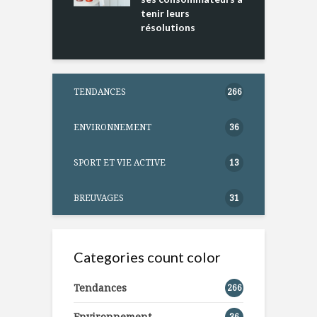
tenir leurs
résolutions
TENDANCES
266
ENVIRONNEMENT
36
SPORT ET VIE ACTIVE
13
BREUVAGES
31
Categories count color
Tendances
266
Environnement
36