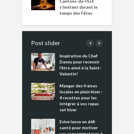
Cantons-de-l’Est
s’invitent durant le
temps des Fêtes
Post slider
Inspiration du Chef
I
es s’apprêtent
Danny pour recevoir
M
e tout un
l’être aimé à la Saint-
s
 » !
Valentin!
L
cking 2 : Une
Manger des fraises
C
nce mondiale
locales en plein hiver :
s
4 recettes pour les
t
intégrer à vos repas
ments riches en
cet hiver
T
ine D
l
ure dans votre
Evive lance un défi
p
ntation
santé pour motiver
ses consommateurs à