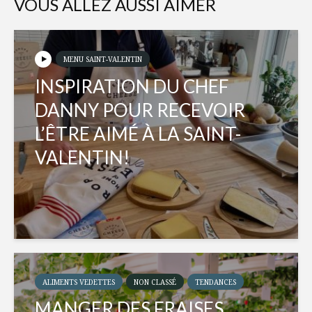
VOUS ALLEZ AUSSI AIMER
MENU SAINT-VALENTIN
INSPIRATION DU CHEF
DANNY POUR RECEVOIR
L’ÊTRE AIMÉ À LA SAINT-
VALENTIN!
ALIMENTS VEDETTES
NON CLASSÉ
TENDANCES
MANGER DES FRAISES